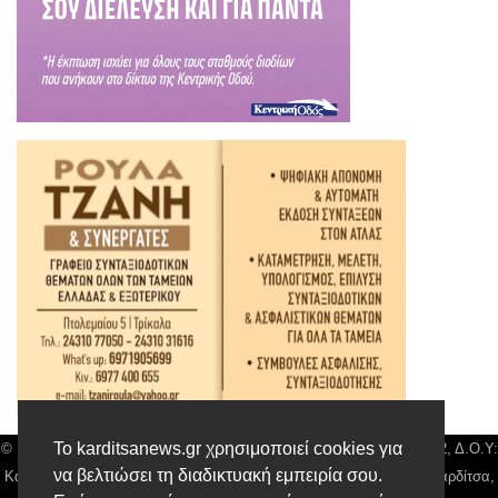
Το karditsanews.gr χρησιμοποιεί cookies για
© Karditsa News | Διακριτικός Τίτλος: Orion Media, ΑΦΜ: 043750542, Δ.Ο.Υ:
να βελτιώσει τη διαδικτυακή εμπειρία σου.
Καρδίτσας, Αρ. Γεμή: 018804431000, Δ/νση: Διάκου 10 τ.κ 43132 Καρδίτσα,