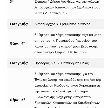
ο
3
Επιτροπή Δήμου Αργιθέας, για την κάλυψη
λειτουργικών δαπανών των Σχολείων έτους
2022 ( Δ΄ Κατανομή)».
Εισηγητής:
Αντιδήμαρχος κ. Γραμμένος Κων/νος
Συζήτηση και λήψη απόφασης σχετικά με το
αίτημα του κ. Πατσιαούρα Γεωργίου του
ο
Θέμα: 4
Κωνσταντίνου για χορήγηση βεβαίωσης
στον οικισμό Σπηλιά Τ.Κ. Ανθηρού.
Εισηγητής:
Πρόεδρος Δ.Σ. κ. Παπαδήμας Ηλίας
Συζήτηση και λήψη απόφασης για την
Έγκριση λύσης και εκκαθάρισης της Αστικής
Εταιρείας μη Κερδοσκοπικού Χαρακτήρα με
την επωνυμία «Συλλογικό Σύστημα
Εναλλακτικής Διαχείρισης Αποβλήτων
ο
Θέμα: 5
Εκσκαφών, Κατασκευών και Κατεδαφίσεων,