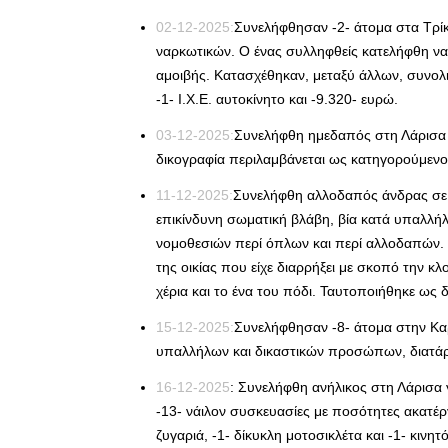
02-12-2025:
Συνελήφθησαν -2- άτομα στα Τρίκ
ναρκωτικών. Ο ένας συλληφθείς κατελήφθη να
αμοιβής. Κατασχέθηκαν, μεταξύ άλλων, συνολι
-1- Ι.Χ.Ε. αυτοκίνητο και -9.320- ευρώ.
03-12-2025:
Συνελήφθη ημεδαπός στη Λάρισα γι
δικογραφία περιλαμβάνεται ως κατηγορούμενος
11-12-2025:
Συνελήφθη αλλοδαπός άνδρας σε 
επικίνδυνη σωματική βλάβη, βία κατά υπαλλ
νομοθεσιών περί όπλων και περί αλλοδαπών.
της οικίας που είχε διαρρήξει με σκοπό την κ
χέρια και το ένα του πόδι. Ταυτοποιήθηκε ως
15-12-2025:
Συνελήφθησαν -8- άτομα στην Καρ
υπαλλήλων και δικαστικών προσώπων, διατάρα
16-12-2025
: Συνελήφθη ανήλικος στη Λάρισα
-13- νάιλον συσκευασίες με ποσότητες ακατέ
ζυγαριά, -1- δίκυκλη μοτοσικλέτα και -1- κινη