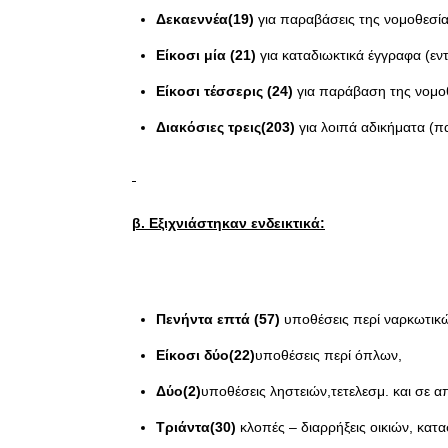
Δεκαεννέα(19)
για παραβάσεις της νομοθεσί
Είκοσι μία (21)
για καταδιωκτικά έγγραφα (εν
Είκοσι τέσσερις (24)
για παράβαση της νομοθ
Διακόσιες τρεις(203)
για λοιπά αδικήματα (πα
β. Εξιχνιάστηκαν ενδεικτικά:
Πενήντα επτά (57)
υποθέσεις περί ναρκωτικ
Είκοσι δύο(22)
υποθέσεις περί όπλων,
Δύο(2)
υποθέσεις ληστειών,τετελεσμ. και σε α
Τριάντα(30)
κλοπές – διαρρήξεις οικιών, κατ