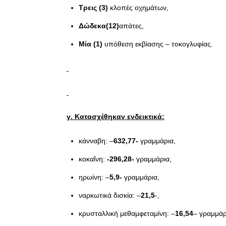
Τρεις (3)
κλοπές οχημάτων,
Δώδεκα(12)
απάτες,
Μία (1)
υπόθεση εκβίασης – τοκογλυφίας.
γ. Κατασχέθηκαν ενδεικτικά:
κάνναβη: –
632,77-
γραμμάρια,
κοκαΐνη:
-296,28-
γραμμάρια,
ηρωίνη: –
5,9-
γραμμάρια,
ναρκωτικά δισκία: –
21,5
-,
κρυσταλλική μεθαμφεταμίνη: –
16,54
– γραμμάρ