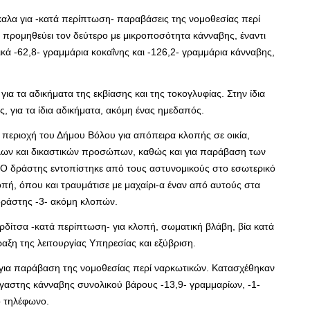
αλα για -κατά περίπτωση- παραβάσεις της νομοθεσίας περί
 προμηθεύει τον δεύτερο με μικροποσότητα κάνναβης, έναντι
κά -62,8- γραμμάρια κοκαΐνης και -126,2- γραμμάρια κάνναβης,
α τα αδικήματα της εκβίασης και της τοκογλυφίας. Στην ίδια
, για τα ίδια αδικήματα, ακόμη ένας ημεδαπός.
περιοχή του Δήμου Βόλου για απόπειρα κλοπής σε οικία,
ήλων και δικαστικών προσώπων, καθώς και για παράβαση των
 Ο δράστης εντοπίστηκε από τους αστυνομικούς στο εσωτερικό
λοπή, όπου και τραυμάτισε με μαχαίρι-α έναν από αυτούς στα
 δράστης -3- ακόμη κλοπών.
δίτσα -κατά περίπτωση- για κλοπή, σωματική βλάβη, βία κατά
ξη της λειτουργίας Υπηρεσίας και εξύβριση.
 για παράβαση της νομοθεσίας περί ναρκωτικών. Κατασχέθηκαν
ργαστης κάνναβης συνολικού βάρους -13,9- γραμμαρίων, -1-
τό τηλέφωνο.