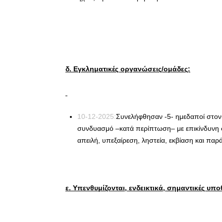
δ. Εγκληματικές οργανώσεις/ομάδες:
10-12-2025:
Συνελήφθησαν -5- ημεδαποί στον
συνδυασμό –κατά περίπτωση– με επικίνδυνη 
απειλή, υπεξαίρεση, ληστεία, εκβίαση και πα
ε. Υπενθυμίζονται, ενδεικτικά, σημαντικές υπο