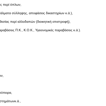
ας περί όπλων,
τάλματα σύλληψης, αποφάσεις δικαστηρίων κ.ά.),
εσίας περί αλλοδαπών (διοικητική επιστροφή),
ραβάσεις Π.Κ., Κ.Ο.Κ., Υγειονομικές παραβάσεις κ.ά.).
ών,
πόπειρα,
αστημάτωνκ.ά.,