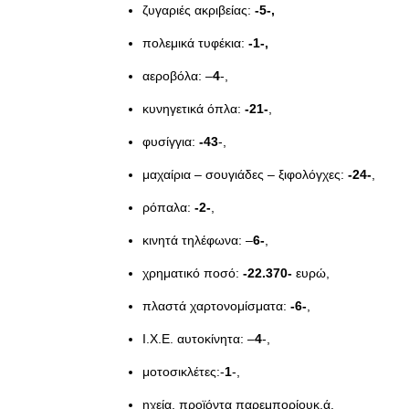
ζυγαριές ακριβείας:
-5-,
πολεμικά τυφέκια:
-1-,
αεροβόλα: –
4
-,
κυνηγετικά όπλα:
-21-
,
φυσίγγια:
-43
-,
μαχαίρια – σουγιάδες – ξιφολόγχες:
-24-
,
ρόπαλα:
-2-
,
κινητά τηλέφωνα: –
6-
,
χρηματικό ποσό:
-22.370-
ευρώ,
πλαστά χαρτονομίσματα:
-6-
,
Ι.Χ.Ε. αυτοκίνητα: –
4
-,
μοτοσικλέτες:-
1
-,
ηχεία, προϊόντα παρεμπορίουκ.ά.