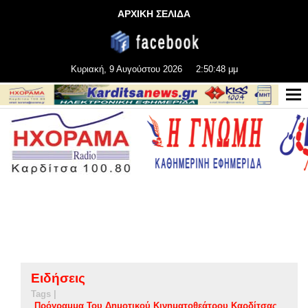
ΑΡΧΙΚΗ ΣΕΛΙΔΑ
Κυριακή, 9 Αυγούστου 2026
2:50:49 μμ
Ειδήσεις
Tags |
Πρόγραμμα Του Δημοτικού Κινηματοθεάτρου Καρδίτσας