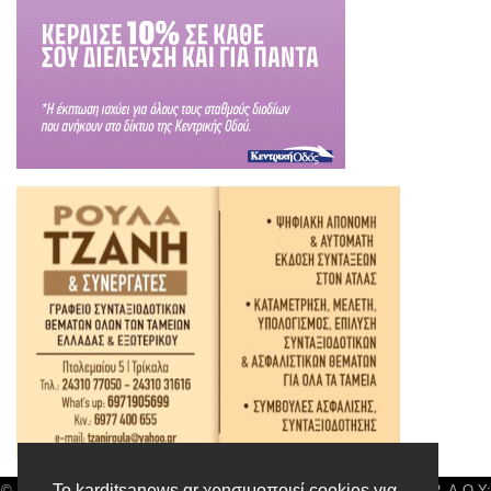
Το karditsanews.gr χρησιμοποιεί cookies για
© Karditsa News | Διακριτικός Τίτλος: Orion Media, ΑΦΜ: 043750542, Δ.Ο.Υ: