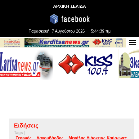
ΑΡΧΙΚΗ ΣΕΛΙΔΑ
Παρασκευή, 7 Αυγούστου 2026
5:44:40 πμ
Ειδήσεις
Tags |
Ζερεφός
Λαγουβάρδος
Μεγάλης Διάρκειας Καύσωνες