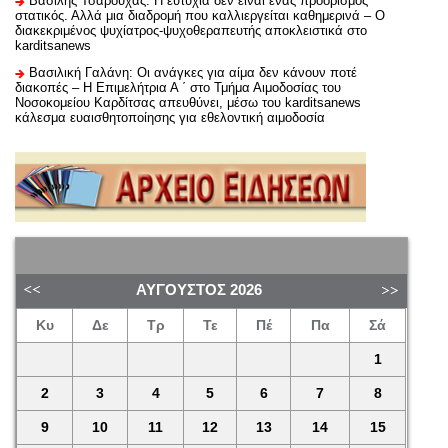
Βασίλης Τσαρούχας: Η ευτυχία δεν είναι ένας προορισμός
στατικός. Αλλά μια διαδρομή που καλλιεργείται καθημερινά – Ο
διακεκριμένος ψυχίατρος-ψυχοθεραπευτής αποκλειστικά στο
karditsanews
Βασιλική Γαλάνη: Οι ανάγκες για αίμα δεν κάνουν ποτέ
διακοπές – Η Επιμελήτρια Α ΄ στο Τμήμα Αιμοδοσίας του
Νοσοκομείου Καρδίτσας απευθύνει, μέσω του karditsanews
κάλεσμα ευαισθητοποίησης για εθελοντική αιμοδοσία
ΑΎΓΟΥΣΤΟΣ
2026
Κυ
Δε
Τρ
Τε
Πέ
Πα
Σά
1
2
3
4
5
6
7
8
9
10
11
12
13
14
15