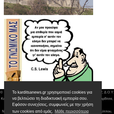
Το karditsanews.gr χρησιμοποιεί cookies για
© Karditsa News | Διακριτικός Τίτλος: Orion Media, ΑΦΜ: 043750542, Δ.Ο.Υ:
να βελτιώσει τη διαδικτυακή εμπειρία σου.
Καρδίτσας, Αρ. Γεμή: 018804431000, Δ/νση: Διάκου 10 τ.κ 43132 Καρδίτσα,
Εφόσον συνεχίσεις, συμφωνείς με την χρήση
Τηλ: 24410 42500, email:
news@karditsanews.gr.
των cookies από εμάς.
Μάθε περισσότερα
Νόμιμος Εκπρόσωπος, Ιδιοκτήτης και Διαχειριστής: Παναγιώτης Φιλίππου,