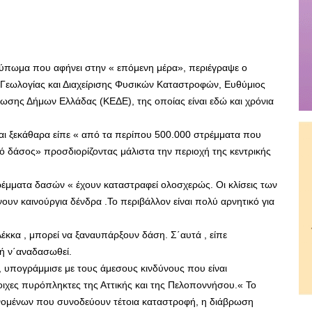
τύπωμα που αφήνει στην « επόμενη μέρα», περιέγραψε ο
 Γεωλογίας και Διαχείρισης Φυσικών Καταστροφών, Ευθύμιος
νωσης Δήμων Ελλάδας (ΚΕΔΕ), της οποίας είναι εδώ και χρόνια
και ξεκάθαρα είπε « από τα περίπου 500.000 στρέμματα που
πό δάσος» προσδιορίζοντας μάλιστα την περιοχή της κεντρικής
τρέμματα δασών « έχουν καταστραφεί ολοσχερώς. Οι κλίσεις των
ουν καινούργια δένδρα .Το περιβάλλον είναι πολύ αρνητικό για
Λέκκα , μπορεί να ξαναυπάρξουν δάση. Σ΄αυτά , είπε
 ή ν΄αναδασωθεί.
, υπογράμμισε με τους άμεσους κινδύνους που είναι
στοιχες πυρόπληκτες της Αττικής και της Πελοποννήσου.« Το
ινομένων που συνοδεύουν τέτοια καταστροφή, η διάβρωση