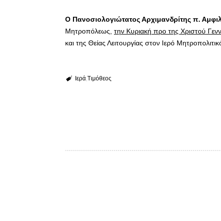
Ο Πανοσιολογιώτατος Αρχιμανδρίτης π. Αμφι
Μητροπόλεως,
την Κυριακή προ της Χριστού Γεν
και της Θείας Λειτουργίας στον Ιερό Μητροπολιτι
Ιερά
Τιμόθεος