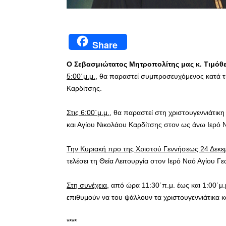
Share
Ο Σεβασμιώτατος Μητροπολίτης μας κ. Τιμόθ
5:00΄μ.μ.
, θα παραστεί συμπροσευχόμενος κατά τ
Καρδίτσης.
Στις 6:00΄μ.μ.
, θα παραστεί στη χριστουγεννιάτι
και Αγίου Νικολάου Καρδίτσης στον ως άνω Ιερό 
Την Κυριακή προ της Χριστού Γεννήσεως 24 Δεκε
τελέσει τη Θεία Λειτουργία στον Ιερό Ναό Αγίου Γ
Στη συνέχεια
, από ώρα 11:30΄π.μ. έως και 1:00΄μ.μ
επιθυμούν να του ψάλλουν τα χριστουγεννιάτικα κ
****