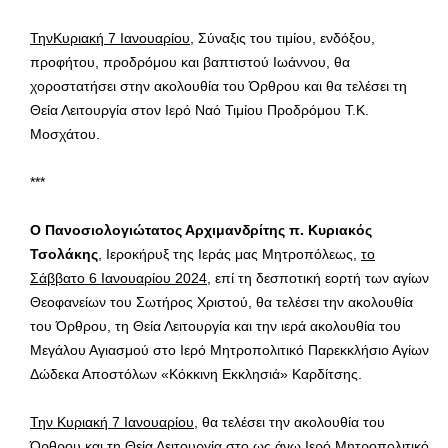
ΤηνΚυριακή 7 Ιανουαρίου
, Σύναξις του τιμίου, ενδόξου,
προφήτου, προδρόμου και βαπτιστού Ιωάννου, θα
χοροστατήσει στην ακολουθία του Όρθρου και θα τελέσει τη
Θεία Λειτουργία στον Ιερό Ναό Τιμίου Προδρόμου Τ.Κ.
Μοσχάτου.
***
Ο Πανοσιολογιώτατος Αρχιμανδρίτης π. Κυριακός
Τσολάκης
, Ιεροκήρυξ της Ιεράς μας Μητροπόλεως,
το
Σάββατο 6 Ιανουαρίου 2024
, επί τη δεσποτική εορτή των αγίων
Θεοφανείων του Σωτήρος Χριστού, θα τελέσει την ακολουθία
του Όρθρου, τη Θεία Λειτουργία και την ιερά ακολουθία του
Μεγάλου Αγιασμού στο Ιερό Μητροπολιτικό Παρεκκλήσιο Αγίων
Δώδεκα Αποστόλων «Κόκκινη Εκκλησιά» Καρδίτσης.
Την Κυριακή 7 Ιανουαρίου
, θα τελέσει την ακολουθία του
Όρθρου και τη Θεία Λειτουργία στο ως άνω Ιερό Μητροπολιτικό