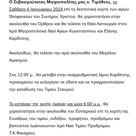
Ο Σεβασμιώτατος Μητροπολίτης μας κ. Τιμόθεος
,
το
Σάββατο 6 Ιανουαρίου 2024
,επί τη δεσποτική εορτή των αγίων
Θεοφανείων του Σωτήρος Χριστού, θα χοροστατήσει στην
ακολουθία του Όρθρου και θα τελέσει τη Θεία Λειτουργία στον
Ιερό Μητροπολιτικό Ναό Αγίων Κωνσταντίνου και Ελένης
Καρδίτσης.
Ακολούθως, θα τελέσει την ιερά ακολουθία του Μεγάλου
Αγιασμού.
Στις 12:00΄μ., θα μεταβεί στην αναρρυθμιστική λίμνη Καρδίτσης,
προκειμένου να ευλογήσει τα ύδατα και να πραγματοποιήσει
την κατάδυση του Τιμίου Σταυρού.
Το εσπέρας της αυτής ημέρας και ώρα 6:00΄μ.μ.
, θα
χοροστατήσει στην ακολουθία του Εσπερινού επί τη εορτή της
Συνάξεως του τιμίου, ενδόξου, προφήτου, προδρόμου και
βαπτιστού Ιωάννουστον Ιερό Ναό Τιμίου Προδρόμου
Τ.Κ.Φαναρίου.