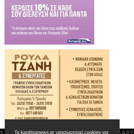
Το karditsanews.gr χρησιμοποιεί cookies για
© Karditsa News | Διακριτικός Τίτλος: Orion Media, ΑΦΜ: 043750542, Δ.Ο.Υ: