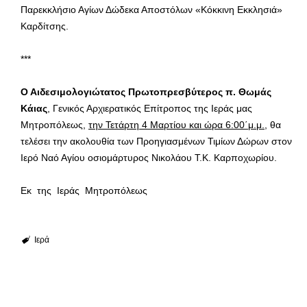
Παρεκκλήσιο Αγίων Δώδεκα Αποστόλων «Κόκκινη Εκκλησιά»
Καρδίτσης.
***
Ο Αιδεσιμολογιώτατος Πρωτοπρεσβύτερος π. Θωμάς
Κάιας
, Γενικός Αρχιερατικός Επίτροπος της Ιεράς μας
Μητροπόλεως,
την Τετάρτη 4 Μαρτίου και ώρα 6:00΄μ.μ.
, θα
τελέσει την ακολουθία των Προηγιασμένων Τιμίων Δώρων στον
Ιερό Ναό Αγίου οσιομάρτυρος Νικολάου Τ.Κ. Καρποχωρίου.
Εκ της Ιεράς Μητροπόλεως
Ιερά