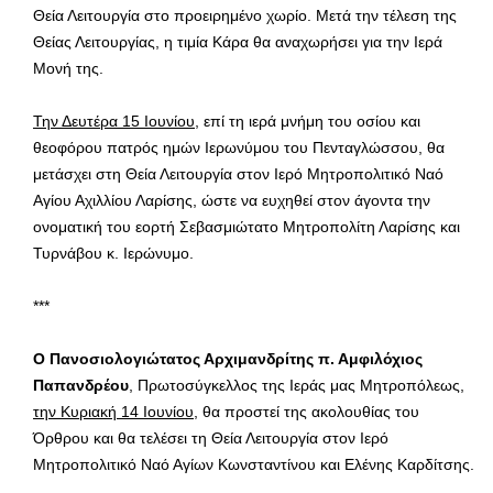
Θεία Λειτουργία στο προειρημένο χωρίο. Μετά την τέλεση της
Θείας Λειτουργίας, η τιμία Κάρα θα αναχωρήσει για την Ιερά
Μονή της.
Την Δευτέρα 15 Ιουνίου
, επί τη ιερά μνήμη του οσίου και
θεοφόρου πατρός ημών Ιερωνύμου του Πενταγλώσσου, θα
μετάσχει στη Θεία Λειτουργία στον Ιερό Μητροπολιτικό Ναό
Αγίου Αχιλλίου Λαρίσης, ώστε να ευχηθεί στον άγοντα την
ονοματική του εορτή Σεβασμιώτατο Μητροπολίτη Λαρίσης και
Τυρνάβου κ. Ιερώνυμο.
***
Ο Πανοσιολογιώτατος Αρχιμανδρίτης π. Αμφιλόχιος
Παπανδρέου
, Πρωτοσύγκελλος της Ιεράς μας Μητροπόλεως,
την Κυριακή 14 Ιουνίου
, θα προστεί της ακολουθίας του
Όρθρου και θα τελέσει τη Θεία Λειτουργία στον Ιερό
Μητροπολιτικό Ναό Αγίων Κωνσταντίνου και Ελένης Καρδίτσης.