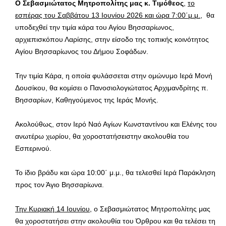
Ο Σεβασμιώτατος Μητροπολίτης μας κ. Τιμόθεος
,
το
εσπέρας του Σαββάτου 13 Ιουνίου 2026 και ώρα 7:00΄μ.μ.
, θα
υποδεχθεί την τιμία κάρα του Αγίου Βησσαρίωνος,
αρχιεπισκόπου Λαρίσης, στην είσοδο της τοπικής κοινότητος
Αγίου Βησσαρίωνος του Δήμου Σοφάδων.
Την τιμία Κάρα, η οποία φυλάσσεται στην ομώνυμο Ιερά Μονή
Δουσίκου, θα κομίσει ο Πανοσιολογιώτατος Αρχιμανδρίτης π.
Βησσαρίων, Καθηγούμενος της Ιεράς Μονής.
Ακολούθως, στον Ιερό Ναό Αγίων Κωνσταντίνου και Ελένης του
ανωτέρω χωρίου, θα χοροστατήσειστην ακολουθία του
Εσπερινού.
Το ίδιο βράδυ και ώρα 10:00΄ μ.μ., θα τελεσθεί Ιερά Παράκληση
προς τον Άγιο Βησσαρίωνα.
Την Κυριακή 14 Ιουνίου
, ο Σεβασμιώτατος Μητροπολίτης μας
θα χοροστατήσει στην ακολουθία του Όρθρου και θα τελέσει τη