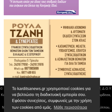
Το karditsanews.gr χρησιμοποιεί cookies για
© Karditsa News | Διακριτικός Τίτλος: Orion Media, ΑΦΜ: 043750542, Δ.Ο.Υ:
να βελτιώσει τη διαδικτυακή εμπειρία σου.
Καρδίτσας, Αρ. Γεμή: 018804431000, Δ/νση: Διάκου 10 τ.κ 43132 Καρδίτσα,
Εφόσον συνεχίσεις, συμφωνείς με την χρήση
Τηλ: 24410 42500, email:
news@karditsanews.gr.
των cookies από εμάς.
Μάθε περισσότερα
Νόμιμος Εκπρόσωπος, Ιδιοκτήτης και Διαχειριστής: Παναγιώτης Φιλίππου,