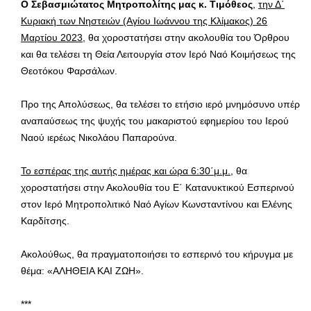
Ο Σεβασμιώτατος Μητροπολίτης μας κ. Τιμόθεος
,
την Δ΄
Κυριακή των Νηστειών (Αγίου Ιωάννου της Κλίμακος) 26
Μαρτίου 2023
, θα χοροστατήσει στην ακολουθία του Όρθρου
και θα τελέσει τη Θεία Λειτουργία στον Ιερό Ναό Κοιμήσεως της
Θεοτόκου Φαρσάλων.
Προ της Απολύσεως, θα τελέσει το ετήσιο ιερό μνημόσυνο υπέρ
αναπαύσεως της ψυχής του μακαριστού εφημερίου του Ιερού
Ναού ιερέως Νικολάου Παπαρούνα.
Το εσπέρας της αυτής ημέρας και ώρα 6:30΄μ.μ.
, θα
χοροστατήσει στην Ακολουθία του Ε΄ Κατανυκτικού Εσπερινού
στον Ιερό Μητροπολιτικό Ναό Αγίων Κωνσταντίνου και Ελένης
Καρδίτσης.
Ακολούθως, θα πραγματοποιήσει το εσπερινό του κήρυγμα με
θέμα: «ΑΛΗΘΕΙΑ ΚΑΙ ΖΩΗ».
***