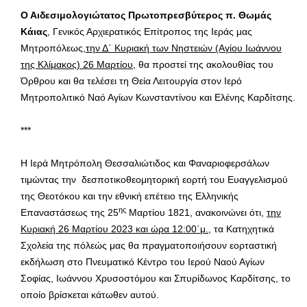
Ο Αιδεσιμολογιώτατος Πρωτοπρεσβύτερος π. Θωμάς
Κάιας
, Γενικός Αρχιερατικός Επίτροπος της Ιεράς μας
Μητροπόλεως,
την Δ΄ Κυριακή των Νηστειών (Αγίου Ιωάννου
της Κλίμακος) 26 Μαρτίου
, θα προστεί της ακολουθίας του
Όρθρου και θα τελέσει τη Θεία Λειτουργία στον Ιερό
Μητροπολιτικό Ναό Αγίων Κωνσταντίνου και Ελένης Καρδίτσης.
***
Η Ιερά Μητρόπολη Θεσσαλιώτιδος και Φαναριοφερσάλων
τιμώντας την δεσποτικοθεομητορική εορτή του Ευαγγελισμού
της Θεοτόκου και την εθνική επέτειο της Ελληνικής
ης
Επαναστάσεως της 25
Μαρτίου 1821, ανακοινώνει ότι,
την
Κυριακή 26 Μαρτίου 2023 και ώρα 12:00΄μ.
, τα Κατηχητικά
Σχολεία της πόλεώς μας θα πραγματοποιήσουν εορταστική
εκδήλωση στο Πνευματικό Κέντρο του Ιερού Ναού Αγίων
Σοφίας, Ιωάννου Χρυσοστόμου και Σπυρίδωνος Καρδίτσης, το
οποίο βρίσκεται κάτωθεν αυτού.