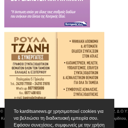
Το karditsanews.gr χρησιμοποιεί cookies για
© Karditsa News | Διακριτικός Τίτλος: Orion Media, ΑΦΜ: 043750542, Δ.Ο.Υ:
να βελτιώσει τη διαδικτυακή εμπειρία σου.
Καρδίτσας, Αρ. Γεμή: 018804431000, Δ/νση: Διάκου 10 τ.κ 43132 Καρδίτσα,
Εφόσον συνεχίσεις, συμφωνείς με την χρήση
Τηλ: 24410 42500, email:
news@karditsanews.gr.