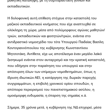
μαθητική κατάληψη, με τη συμπαράσταση γονιών και
εκπαιδευτικών.
Η δολοφονική αυτή επίθεση στόχευε στην καταστολή του
μαζικού εκπαιδευτικού κινήματος που είχε αναπτυχθεί σε
ολόκληρη τη χώρα, μέσα από πολύμορφους αγώνες μαθητών/
τριών, εκπαιδευτικών και φοιτητών/τριών, ενάντια στο
αντιδραστικό νομοσχέδιο του τότε Υπουργού Παιδείας Βασίλη
Κοντογιαννόπουλου της κυβέρνησης Κωνσταντίνου
Μητσοτάκη. Αντίθετα, είχε ως αποτέλεσμα έναν μεγάλο λαϊκό
ξεσηκωμό ενάντια στον αυταρχισμό και την κρατική καταστολή,
που οδήγησε στην παραίτηση του υπουργού και στην
απόσυρση όλων των επίμαχων νομοθετημάτων, όπως η
ίδρυση ιδιωτικών ΑΕΙ, η κατάργηση της δωρεάν παροχής
συγγραμμάτων, η επιβολή χρονικού ορίου σπουδών, η
απόπειρα περιορισμού του πανεπιστημιακού ασύλου, η
ομοιόμορφη ενδυμασία, η έπαρση της σημαίας κ.ά.
Σήμερα, 35 χρόνια μετά, η κυβέρνηση της ΝΔ επιχειρεί, μέσα