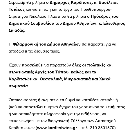
Σεραφείμ θα μιλήσει
ο Δήμαρχος Καρδίτσας, κ. Βασίλειος
Τσιάκος
και για τη ζωή και το έργο του Πρωθυπουργού-
Στρατηγού Νικολάου Πλαστήρα θα μιλήσει
ο Πρόεδρος του
Δημοτικού Συμβουλίου του Δήμου Αθηναίων, κ. Ελευθέριος
Σκιαδάς
.
Η
Φιλαρμονική του Δήμου Αθηναίων
θα παραστεί για να
αποδώσει τις δέουσες τιμές.
Έχουν προσκληθεί να παραστούν
όλες οι πολιτικές και
στρατιωτικές Αρχές του Τόπου, καθώς και τα
Καρδιτσιώτικα, Θεσσαλικά, Μικρασιατικά και Χιακά
σωματεία.
Όποιος φορέας ή σωματείο επιθυμεί να καταθέσει στεφάνι ή
(και) να αποστείλει τιμητικό άγημα του χορευτικού του τμήματος
ή για οποιαδήποτε πληροφορία για την εκδήλωση, να
επικοινωνήσει με τον διοργανωτή Σύλλογο των Απανταχού
Καρδιτσιωτών (
www
.
karditsiwtes
.
gr
– τηλ. 210.3301370).