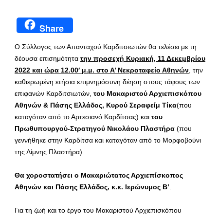
Share
Ο Σύλλογος των Απανταχού Καρδιτσιωτών θα τελέσει με τη
δέουσα επισημότητα
την προσεχή
Κυριακή, 11 Δεκεμβρίου
2022 και ώρα 12.00′ μ.μ. στο Α’ Νεκροταφείο Αθηνών
, την
καθιερωμένη ετήσια επιμνημόσυνη δέηση στους τάφους των
επιφανών Καρδιτσιωτών,
του Μακαριστού Αρχιεπισκόπου
Αθηνών & Πάσης Ελλάδος, Κυρού Σεραφείμ Τίκα
(που
καταγόταν από το Αρτεσιανό Καρδίτσας) και
του
Πρωθυπουργού-Στρατηγού Νικολάου Πλαστήρα
(που
γεννήθηκε στην Καρδίτσα και καταγόταν από το Μορφοβούνι
της Λίμνης Πλαστήρα).
Θα χοροστατήσει ο
Μακαριώτατος Αρχιεπίσκοπος
Αθηνών και Πάσης Ελλάδος, κ.κ. Ιερώνυμος Β’
.
Για τη ζωή και το έργο του Μακαριστού Αρχιεπισκόπου