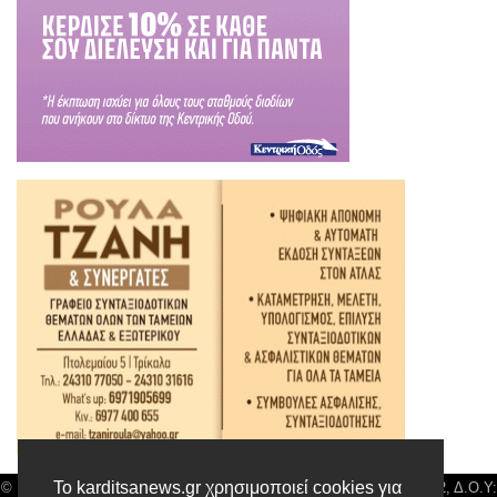
Το karditsanews.gr χρησιμοποιεί cookies για
© Karditsa News | Διακριτικός Τίτλος: Orion Media, ΑΦΜ: 043750542, Δ.Ο.Υ: