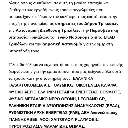
όλους όσους συνέβαλαν σε αυτή τη μεγάλη επιτυχία και
ιδιαίτερα τους εργαζόμενους τους επαγγελματίες που
συμμετείχαν και έδωσαν τον καλύτερο τους εαυτό μέσα στην
εποχή της πανδημίας, τις
υπηρεσίες του Δήμου Τρικκαίων
,
την
Αστυνομική Διεύθυνση Τρικάλων
, την
Πυροσβεστική
υπηρεσία Τρικάλων
, το
Γενικό Νοσοκομείο & το ΕΚΑΒ
Τρικάλων
και την
Δημοτική Αστυνομία
για την αμέριστη
υποστήριξη τους.
Τέλος θα θέλαμε να ευχαριστήσουμε τους χορηγούς της φετινής
διοργάνωσης για την εμπιστοσύνη που μας δείχνουν όλα αυτά
τα χρόνια και την υποστήριξη τους:
ΕΛΛΗΝΙΚΑ
ΓΑΛΑΚΤΟΚΟΜΕΙΑ Α.Ε., ΟΛΥΜΠΟΣ, ΟΙΚΟΓΕΝΕΙΑ ΚΛΙΑΦΑ,
ΦΥΣΙΚΟ ΑΕΡΙΟ ΕΛΛΗΝΙΚΗ ΕΤΑΙΡΙΑ ΕΝΕΡΓΕΙΑΣ,
COSMOTE
,
ΦΥΣΙΚΟ ΜΕΤΑΛΛΙΚΟ ΝΕΡΟ ΘΕΟΝΗ,
LEGRAND
GR
,
ΕΛΛΗΝΙΚΗ ΕΤΑΙΡΙΑ ΑΞΙΟΠΟΙΗΣΗΣ ΑΝΑΚΥΚΛΩΣΗΣ (ΕΕΑΑ),
ΡΥΘΜΙΣΤΙΚΗ ΑΡΧΗ ΕΝΕΡΓΕΙΑΣ (ΡΑΕ), ΔΕΗ Ανανεώσιμες,
ΓΙΑΝΝΗΣ ΑΒΕΕ, ΑΦΟΙ ΧΑΙΤΟΓΛΟΥ,
PLAYMOBIL
,
ΠΥΡΟΠΡΟΣΤΑΣΙΑ-ΜΑΛΑΜΙΔΗΣ ΘΩΜΑΣ.