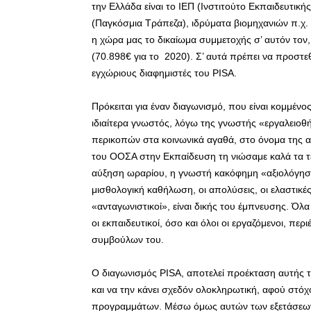
την Ελλάδα είναι το ΙΕΠ (Ινστιτούτο Εκπαιδευτική
(Παγκόσμια Τράπεζα), ιδρύματα βιομηχανιών π.χ. 
η χώρα μας το δικαίωμα συμμετοχής σ’ αυτόν τον,
(70.898€ για το 2020). Σ’ αυτά πρέπει να προστε
εγχώριους διαφημιστές του PISA.
Πρόκειται για έναν διαγωνισμό, που είναι κομμένος
ιδιαίτερα γνωστός, λόγω της γνωστής «εργαλειοθήκ
περικοπών στα κοινωνικά αγαθά, στο όνομα της 
του ΟΟΣΑ στην Εκπαίδευση τη νιώσαμε καλά τα τε
αύξηση ωραρίου, η γνωστή κακόφημη «αξιολόγηση»
μισθολογική καθήλωση, οι απολύσεις, οι ελαστικές 
«ανταγωνιστικοί», είναι δικής του έμπνευσης. Όλ
οι εκπαιδευτικοί, όσο και όλοι οι εργαζόμενοι, π
συμβούλων του.
Ο διαγωνισμός PISA, αποτελεί προέκταση αυτής 
και να την κάνει σχεδόν ολοκληρωτική, αφού στόχ
προγραμμάτων. Μέσω όμως αυτών των εξετάσεων επι