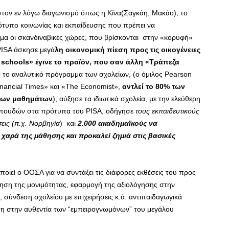
τον εν λόγω διαγωνισμό όπως η Κίνα(Σαγκάη, Μακάο), το
πρότυπο κοινωνίας και εκπαίδευσης που πρέπει να
μα οι σκανδιναβικές χώρες, που βρίσκονται στην «κορυφή»
PISA άσκησε μεγά
λη οικονομική πίεση προς τις οικογένειες
r schools» έγινε το προϊόν, που σαν άλλη «Τράπεζα
 με το αναλυτικό πρόγραμμα των σχολείων, (ο όμιλος Pearson
inancial Times» και «The Economist»,
αντλεί το 80% των
νων μαθημάτων
), αύξησε τα ιδιωτικά σχολεία, με την ελεύθερη
σπουδών στα πρότυπα του PISA, οδήγησε
τους εκπαιδευτικούς
εις (π.χ. Νορβηγία
) και
2.000 ακαδημαϊκούς να
χαρά της μάθησης και προκαλεί ζημιά στις βασικές
ιεί ο ΟΟΣΑ για να συντάξει τις διάφορες εκθέσεις του προς
γηση της μονιμότητας, εφαρμογή της αξιολόγησης στην
σύνδεση σχολείου με επιχειρήσεις κ.ά. αντιπαιδαγωγικά
η στην αυθεντία των “εμπειρογνωμόνων” του μεγάλου