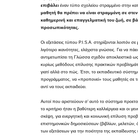
επιβάλει
έναν τύπο σχολείου στραμμένο στην κα
μαθητή θα πρέπει να είναι στραμμένη σε στενές
καθημερινή και επαγγελματική του ζωή, σε β
προσωπικότητας.
Οι εξετάσεις τύπου P.I.S.A. στηρίζονται λοιπόν σε 
λιγότερο ικανότητες, ελάχιστα γνώσεις. Για να πά
αντιμετωπίσει τη Γλώσσα σχεδόν αποκλειστικά ως 
κυρίως μεθόδους επίλυσης πρακτικών προβλημάτω
γιατί αλλά στο πώς. Έτσι, το εκπαιδευτικό σύστ
προγράμματος, να «προπονεί» τους μαθητές σε τέτο
αντί να τους εκπαιδεύει.
Αυτοί που αριστεύουν σ’ αυτό το σύστημα προετοιμ
το κριτήριο ήταν η βαθύτερη καλλιέργεια και οι γεν
σκέψη, για ενεργητική και κοινωνική επίλυση προβ
επιστημονικών δημοσιεύσεων (βιβλίων, μελετών,
των εξετάσεων για την ποιότητα της εκπαίδευσης