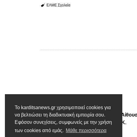
ΕΛΜΕ
Σχολεία
Προηγούμενο άρθρο
Το karditsanews.gr χρησιμοποιεί cookies για
Εθελοντική Αιμοληψία στην Αίθου
να βελτιώσει τη διαδικτυακή εμπειρία σου.
Εφόσον συνεχίσεις, συμφωνείς με την χρήση
Πολλαπλών Χρήσεων της Τ.Κ.
Καλλιθήρου
των cookies από εμάς.
Μάθε περισσότερα