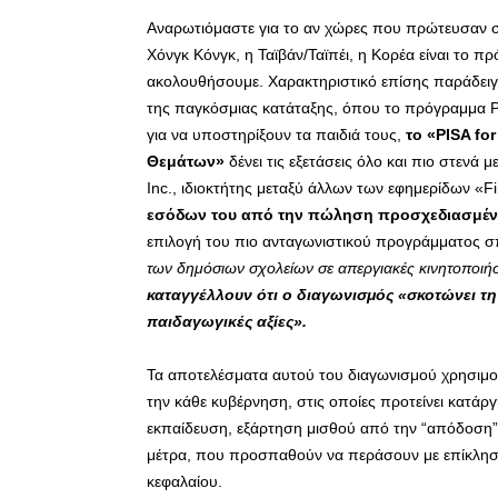
Αναρωτιόμαστε για το αν χώρες που πρώτευσαν σ
Χόνγκ Κόνγκ, η Ταϊβάν/Ταϊπέι, η Κορέα είναι το 
ακολουθήσουμε. Χαρακτηριστικό επίσης παράδειγ
της παγκόσμιας κατάταξης, όπου το πρόγραμμα 
για να υποστηρίξουν τα παιδιά τους,
το «PISA fo
Θεμάτων»
δένει τις εξετάσεις όλο και πιο στενά
Inc., ιδιοκτήτης μεταξύ άλλων των εφημερίδων «F
εσόδων του
από την πώληση προσχεδιασμέ
επιλογή του πιο ανταγωνιστικού προγράμματος 
των δημόσιων σχολείων σε απεργιακές κινητοποιήσ
καταγγέλλουν ότι ο διαγωνισμός «σκοτώνει τη 
παιδαγωγικές αξίες».
Τα αποτελέσματα αυτού του διαγωνισμού χρησιμοπο
την κάθε κυβέρνηση, στις οποίες προτείνει κατάρ
εκπαίδευση, εξάρτηση μισθού από την “απόδοση”, 
μέτρα, που προσπαθούν να περάσουν με επίκλησ
κεφαλαίου.