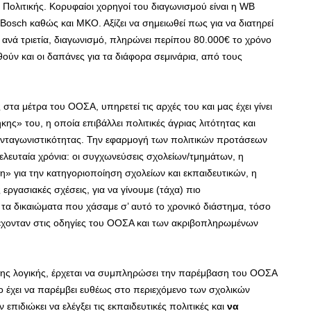
ς Πολιτικής. Κορυφαίοι χορηγοί του διαγωνισμού είναι η WB
Βosch καθώς και ΜΚΟ. Αξίζει να σημειωθεί πως για να διατηρεί
 ανά τριετία, διαγωνισμό, πληρώνει περίπου 80.000€ το χρόνο
θούν και οι δαπάνες για τα διάφορα σεμινάρια, από τους
 στα μέτρα του ΟΟΣΑ, υπηρετεί τις αρχές του και μας έχει γίνει
ης» του, η οποία επιβάλλει πολιτικές άγριας λιτότητας και
ανταγωνιστικότητας. Την εφαρμογή των πολιτικών προτάσεων
λευταία χρόνια: οι συγχωνεύσεις σχολείων/τμημάτων, η
 για την κατηγοριοποίηση σχολείων και εκπαιδευτικών, η
εργασιακές σχέσεις, για να γίνουμε (τάχα) πιο
α τα δικαιώματα που χάσαμε σ’ αυτό το χρονικό διάστημα, τόσο
εριέχονταν στις οδηγίες του ΟΟΣΑ και των ακριβοπληρωμένων
της λογικής, έρχεται να συμπληρώσει την παρέμβαση του ΟΟΣΑ
ο έχει να παρέμβει ευθέως στο περιεχόμενο των σχολικών
διώκει να ελέγξει τις εκπαιδευτικές πολιτικές και
να