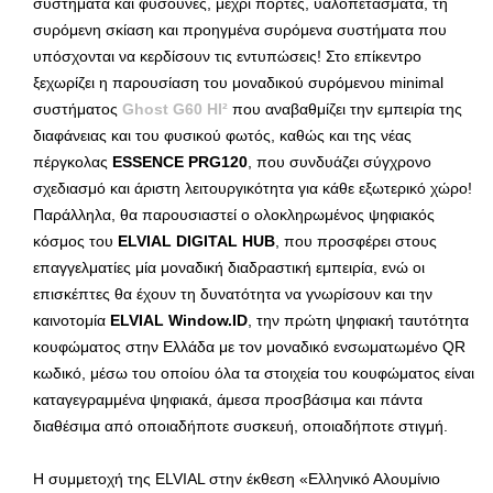
συστήματα και φυσούνες, μέχρι πόρτες, υαλοπετάσματα, τη
συρόμενη σκίαση και προηγμένα συρόμενα συστήματα που
υπόσχονται να κερδίσουν τις εντυπώσεις! Στο επίκεντρο
ξεχωρίζει η παρουσίαση του μοναδικού συρόμενου minimal
συστήματος
Ghost G60 HI²
που αναβαθμίζει την εμπειρία της
διαφάνειας και του φυσικού φωτός, καθώς και της νέας
πέργκολας
ESSENCE PRG120
, που συνδυάζει σύγχρονο
σχεδιασμό και άριστη λειτουργικότητα για κάθε εξωτερικό χώρο!
Παράλληλα, θα παρουσιαστεί ο ολοκληρωμένος ψηφιακός
κόσμος του
ELVIAL DIGITAL HUB
, που προσφέρει στους
επαγγελματίες μία μοναδική διαδραστική εμπειρία, ενώ οι
επισκέπτες θα έχουν τη δυνατότητα να γνωρίσουν και την
καινοτομία
ELVIAL Window.ID
, την πρώτη ψηφιακή ταυτότητα
κουφώματος στην Ελλάδα με τον μοναδικό ενσωματωμένο QR
κωδικό, μέσω του οποίου όλα τα στοιχεία του κουφώματος είναι
καταγεγραμμένα ψηφιακά, άμεσα προσβάσιμα και πάντα
διαθέσιμα από οποιαδήποτε συσκευή, οποιαδήποτε στιγμή.
Η συμμετοχή της ELVIAL στην έκθεση «Ελληνικό Αλουμίνιο