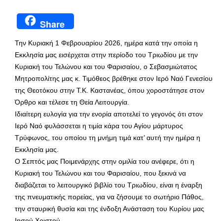
Share
Την Κυριακή 1 Φεβρουαρίου 2026, ημέρα κατά την οποία η
Εκκλησία μας εισέρχεται στην περίοδο του Τριωδίου με την
Κυριακή του Τελώνου και του Φαρισαίου, ο Σεβασμιώτατος
Μητροπολίτης μας κ. Τιμόθεος βρέθηκε στον Ιερό Ναό Γενεσίου
της Θεοτόκου στην Τ.Κ. Καστανέας, όπου χοροστάτησε στον
Όρθρο και τέλεσε τη Θεία Λειτουργία.
Ιδιαίτερη ευλογία για την ενορία αποτελεί το γεγονός ότι στον
Ιερό Ναό φυλάσσεται η τιμία κάρα του Αγίου μάρτυρος
Τρύφωνος, του οποίου τη μνήμη τιμά κατ’ αυτή την ημέρα η
Εκκλησία μας.
Ο Σεπτός μας Ποιμενάρχης στην ομιλία του ανέφερε, ότι η
Κυριακή του Τελώνου και του Φαρισαίου, που ξεκινά να
διαβάζεται το λειτουργικό βιβλίο του Τριωδίου, είναι η έναρξη
της πνευματικής πορείας, για να ζήσουμε το σωτήριο Πάθος,
την σταυρική θυσία και της ένδοξη Ανάσταση του Κυρίου μας
Ιησού Χριστού.