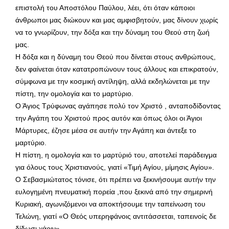
επιστολή του Αποστόλου Παύλου, λέει, ότι όταν κάποιοι
άνθρωποι μας διώκουν και μας αμφισβητούν, μας δίνουν χωρίς
να το γνωρίζουν, την δόξα και την δύναμη του Θεού στη ζωή
μας.
Η δόξα και η δύναμη του Θεού που δίνεται στους ανθρώπους,
δεν φαίνεται όταν κατατροπώνουν τους άλλους και επικρατούν,
σύμφωνα με την κοσμική αντίληψη, αλλά εκδηλώνεται με την
πίστη, την ομολογία και το μαρτύριο.
Ο Άγιος Τρύφωνας αγάπησε πολύ τον Χριστό , ανταποδίδοντας
την Αγάπη του Χριστού προς αυτόν και όπως όλοι οι Άγιοι
Μάρτυρες, έζησε μέσα σε αυτήν την Αγάπη και άντεξε το
μαρτύριο.
Η πίστη, η ομολογία και το μαρτύριό του, αποτελεί παράδειγμα
για όλους τους Χριστιανούς, γιατί «Τιμή Αγίου, μίμησις Αγίου».
Ο Σεβασμιώτατος τόνισε, ότι πρέπει να ξεκινήσουμε αυτήν την
ευλογημένη πνευματική πορεία ,που ξεκινά από την σημερινή
Κυριακή, αγωνιζόμενοι να αποκτήσουμε την ταπείνωση του
Τελώνη, γιατί «Ο Θεός υπερηφάνοις αντιτάσσεται, ταπεινοίς δε
δίδωσι χάριν».