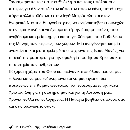
Τον ευχαριστώ τον πατέρα Θεόκλητο και τους υπόλοιπους
πατέρες για όλον αυτόν τον κόπο τον οποίον κάνει, παρότι έχει
πάρα πολλά καθήκοντα στην Ιερά Μητρόπολη και στον
Ενοριακό Ναό της Ευαγγελιστρίας, να ανεβοκατεβαίνει συνεχώς
στην Ιερά Μονή και να έχουμε αυτή την όμορφη εικόνα, που
ανεβήκαμε και εμείς σήμερα και τη γευθήκαμε – του Καθολικού
της Μονής, των κτιρίων, των χώρων. Μία αναγέννηση και μία
ανακαίνιση και μία πορεία μέσα στο χρόνο της Ιεράς Μονής, για
τη δική της μαρτυρία, για την ομολογία του Ιησού Χριστού και
τη σωτηρία των ανθρώπων.
Εύχομαι η χάρις του Θεού και εκείνον και σε όλους μας να μας
ευλογεί και να μας ενδυναμώνει και να μας αγιάζει, δια
πρεσβειών της Κυρίας Θεοτόκου, να πορευόμαστε την κατά
Χριστόν ζωή για τη σωτηρία μας και για τη λύτρωσή μας.
Χρόνια πολλά και ευλογημένα. Η Παναγία βοήθεια σε όλους σας
και στις οικογένειές σας».
.Μ. Γενεσίου της Θεοτόκου Πετρίλου