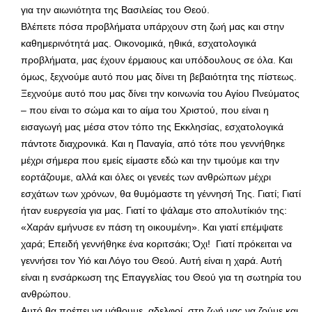
για την αιωνιότητα της Βασιλείας του Θεού.
Βλέπετε πόσα προβλήματα υπάρχουν στη ζωή μας και στην
καθημερινότητά μας. Οικονομικά, ηθικά, εσχατολογικά
προβλήματα, μας έχουν έρμαιους και υπόδουλους σε όλα. Και
όμως, ξεχνούμε αυτό που μας δίνει τη βεβαιότητα της πίστεως.
Ξεχνούμε αυτό που μας δίνει την κοινωνία του Αγίου Πνεύματος
– που είναι το σώμα και το αίμα του Χριστού, που είναι η
εισαγωγή μας μέσα στον τόπο της Εκκλησίας, εσχατολογικά
πάντοτε διαχρονικά. Και η Παναγία, από τότε που γεννήθηκε
μέχρι σήμερα που εμείς είμαστε εδώ και την τιμούμε και την
εορτάζουμε, αλλά και όλες οι γενεές των ανθρώπων μέχρι
εσχάτων των χρόνων, θα θυμόμαστε τη γέννησή Της. Γιατί; Γιατί
ήταν ευεργεσία για μας. Γιατί το ψάλαμε στο απολυτίκιόν της:
«Χαράν εμήνυσε εν πάση τη οικουμένη». Και γιατί επέμψατε
χαρά; Επειδή γεννήθηκε ένα κοριτσάκι; Όχι! Γιατί πρόκειται να
γεννήσει τον Υιό και Λόγο του Θεού. Αυτή είναι η χαρά. Αυτή
είναι η ενσάρκωση της Επαγγελίας του Θεού για τη σωτηρία του
ανθρώπου.
Αυτό θα πρέπει να μάθουμε, αδελφοί, στη ζωή μας να ζούμε και