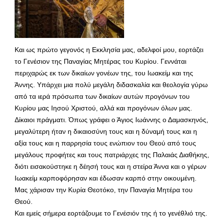
Και ως πρώτο γεγονός η Εκκλησία μας, αδελφοί μου, εορτάζει
το Γενέσιον της Παναγίας Μητέρας του Κυρίου. Γεννάται
περιχαρώς εκ των δικαίων γονέων της, του Ιωακείμ και της
Άννης. Υπάρχει μια πολύ μεγάλη διδασκαλία και θεολογία γύρω
από τα ιερά πρόσωπα των δικαίων αυτών προγόνων του
Κυρίου μας Ιησού Χριστού, αλλά και προγόνων όλων μας.
Δίκαιοι πράγματι. Όπως γράφει ο Άγιος Ιωάννης ο Δαμασκηνός,
μεγαλύτερη ήταν η δικαιοσύνη τους και η δύναμή τους και η
αξία τους και η παρρησία τους ενώπιον του Θεού από τους
μεγάλους προφήτες και τους πατριάρχες της Παλαιάς Διαθήκης,
διότι εισακούστηκε η δέησή τους και η στείρα Άννα και ο γέρων
Ιωακείμ καρποφόρησαν και έδωσαν καρπό στην οικουμένη.
Μας χάρισαν την Κυρία Θεοτόκο, την Παναγία Μητέρα του
Θεού.
Και εμείς σήμερα εορτάζουμε το Γενέσιόν της ή το γενέθλιό της.