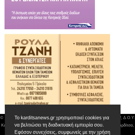
Το karditsanews.gr χρησιμοποιεί cookies για
© Karditsa News | Διακριτικός Τίτλος: Orion Media, ΑΦΜ: 043750542, Δ.Ο.Υ:
να βελτιώσει τη διαδικτυακή εμπειρία σου.
Καρδίτσας, Αρ. Γεμή: 018804431000, Δ/νση: Διάκου 10 τ.κ 43132 Καρδίτσα,
Εφόσον συνεχίσεις, συμφωνείς με την χρήση
Τηλ: 24410 42500, email:
news@karditsanews.gr.