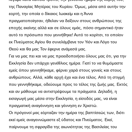
της Παναγίας Μητέρας του Κυρίου. Όμως, μέσα από αυτήν την
εορτή, την οποία ο δίκαιος Ιωακείμ και η Άννα
πραγματοποίησαν, ήθελαν να δείξουν στους ανθρώπους της
εποχής εκείνης αλλά και σε όλους εμάς, πόσο σημαντικό ήταν
αυτό το πρόσωπο που γεννήθηκε! Αυτό το κορίτσι, το οποίον
εκ Πνεύματος Αγίου θα συνελάμβανε τον Υιόν και Λόγο του
Θεού και θα μας Τον έφερνε ανάμεσά μας.
Για να μας πει και να μας προειδοποιήσει όλους μας ότι, για την
Εκκλησία δεν υπάρχει γενέθλιος ημέρα. Γιατί το να θυμόμαστε
εμείς όπου γεννηθήκαμε, φέρνει χαρά στους γονείς και στους
ανθρώπους. Αλλά, κάθε αρχή έχει και ένα τέλος. Από τη στιγμή
που γεννηθήκαμε, οδεύουμε προς το τέλος της ζωής μας. Εκτός
και αν μάθουμε να αντιστρέψουμε τα πράγματα. Δηλαδή, η
εισαγωγή μας μέσα στην Εκκλησία, η είσοδός μας, να είναι
πραγματική αναγέννηση και γέννηση εν Χριστώ.
Οι πρόγονοί μας εόρταζαν την ημέρα της βαπτίσεώς των, διότι
εκεί εμείς αναγεννώμαστε εξ ύδατος και Πνεύματος. Εκεί,
παίρνουμε τη σφραγίδα της αιωνιότητας της Βασιλείας του