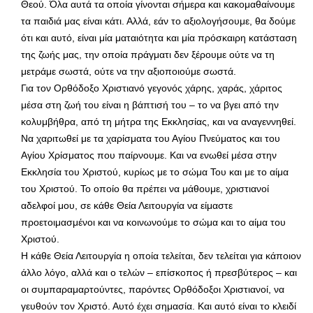
Θεού. Όλα αυτά τα οποία γίνονται σήμερα και κακομαθαίνουμε
τα παιδιά μας είναι κάτι. Αλλά, εάν το αξιολογήσουμε, θα δούμε
ότι και αυτό, είναι μία ματαιότητα και μία πρόσκαιρη κατάσταση
της ζωής μας, την οποία πράγματι δεν ξέρουμε ούτε να τη
μετράμε σωστά, ούτε να την αξιοποιούμε σωστά.
Για τον Ορθόδοξο Χριστιανό γεγονός χάρης, χαράς, χάριτος
μέσα στη ζωή του είναι η βάπτισή του – το να βγει από την
κολυμβήθρα, από τη μήτρα της Εκκλησίας, και να αναγεννηθεί.
Να χαριτωθεί με τα χαρίσματα του Αγίου Πνεύματος και του
Αγίου Χρίσματος που παίρνουμε. Και να ενωθεί μέσα στην
Εκκλησία του Χριστού, κυρίως με το σώμα Του και με το αίμα
του Χριστού. Το οποίο θα πρέπει να μάθουμε, χριστιανοί
αδελφοί μου, σε κάθε Θεία Λειτουργία να είμαστε
προετοιμασμένοι και να κοινωνούμε το σώμα και το αίμα του
Χριστού.
Η κάθε Θεία Λειτουργία η οποία τελείται, δεν τελείται για κάποιον
άλλο λόγο, αλλά και ο τελών – επίσκοπος ή πρεσβύτερος – και
οι συμπαραμαρτούντες, παρόντες Ορθόδοξοι Χριστιανοί, να
γευθούν τον Χριστό. Αυτό έχει σημασία. Και αυτό είναι το κλειδί