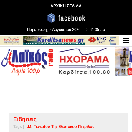
ΑΡΧΙΚΗ ΣΕΛΙΔΑ
Παρασκευή, 7 Αυγούστου 2026
3:31:05 πμ
Ειδήσεις
Tags |
.Μ. Γενεσίου Της Θεοτόκου Πετρίλου