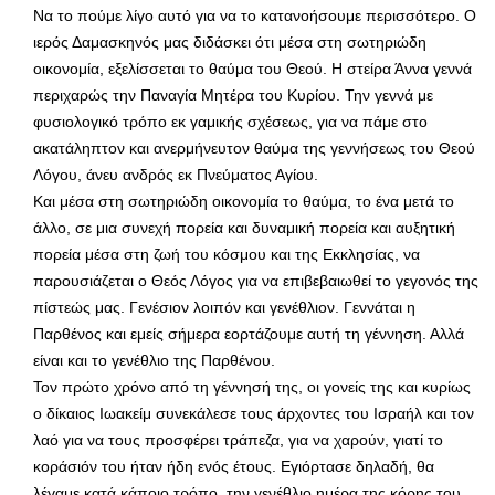
Να το πούμε λίγο αυτό για να το κατανοήσουμε περισσότερο. Ο
ιερός Δαμασκηνός μας διδάσκει ότι μέσα στη σωτηριώδη
οικονομία, εξελίσσεται το θαύμα του Θεού. Η στείρα Άννα γεννά
περιχαρώς την Παναγία Μητέρα του Κυρίου. Την γεννά με
φυσιολογικό τρόπο εκ γαμικής σχέσεως, για να πάμε στο
ακατάληπτον και ανερμήνευτον θαύμα της γεννήσεως του Θεού
Λόγου, άνευ ανδρός εκ Πνεύματος Αγίου.
Και μέσα στη σωτηριώδη οικονομία το θαύμα, το ένα μετά το
άλλο, σε μια συνεχή πορεία και δυναμική πορεία και αυξητική
πορεία μέσα στη ζωή του κόσμου και της Εκκλησίας, να
παρουσιάζεται ο Θεός Λόγος για να επιβεβαιωθεί το γεγονός της
πίστεώς μας. Γενέσιον λοιπόν και γενέθλιον. Γεννάται η
Παρθένος και εμείς σήμερα εορτάζουμε αυτή τη γέννηση. Αλλά
είναι και το γενέθλιο της Παρθένου.
Τον πρώτο χρόνο από τη γέννησή της, οι γονείς της και κυρίως
ο δίκαιος Ιωακείμ συνεκάλεσε τους άρχοντες του Ισραήλ και τον
λαό για να τους προσφέρει τράπεζα, για να χαρούν, γιατί το
κοράσιόν του ήταν ήδη ενός έτους. Εγιόρτασε δηλαδή, θα
λέγαμε κατά κάποιο τρόπο, την γενέθλιο ημέρα της κόρης του,