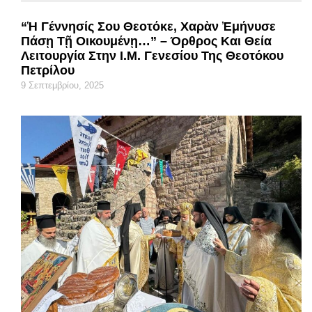
“Ἡ Γέννησίς Σου Θεοτόκε, Χαρὰν Ἐμήνυσε
Πάσῃ Τῇ Οικουμένῃ…” – Όρθρος Και Θεία
Λειτουργία Στην Ι.Μ. Γενεσίου Της Θεοτόκου
Πετρίλου
9 Σεπτεμβρίου, 2025