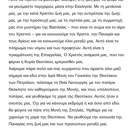
να γευόμαστε περιχαρώς μέσα στην Εκκλησία. Με τη μετάνοιά
μας, με την κατά Χριστόν ζωή μας, με την ευπρέπεια της ζωής
μας, με την προσευχή μας, με τη νηστεία μας, με τη συμμετοχή
μας στο μυστήριο της Βασιλείας – που είναι το σώμα και το αίμα
του Χριστού – για να κοινωνούμε τον Χριστό, την Παναγία και
τους Αγίους και να κοινωνούμε όλοι μεταξύ μας. Αυτό είναι το
πλήρωμα του νόμου και των προφητών. Αυτή είναι η
πραγμάτωση της Επαγγελίας. Ο Χριστός ανάμεσά μας, που τον
φέρνει η Κυρία Θεοτόκος εμπροσθέν μας.
Χαίρομαι πάρα πολύ και σας ευχαριστώ που είμαστε όλοι μαζί
σήμερα και εδώ στην Ιερά Μονή του Γενεσίου της Θεοτόκου
των Πετριλίων, τελέσαμε τη Θεία Λειτουργία, με τον πατέρα
Θεόκλητο τον καθηγούμενο της Μονής, και τους υπόλοιπους
πατέρες, και γευθήκαμε τη χαρά της Θεοτόκου. Αυτός ήταν ο
σκοπός μας. Όχι για να κάνουμε εκδρομή ή και όσοι από εδώ
θα φύγετε να πάτε στη Μονή της Σπηλιάς. Ήρθαμε για να
χαρούμε τη χαρά της Θεοτόκου. Να γευθούμε την κοινωνία της
Παναγίας στη ζωή μας και των προσώπων μεταξύ μας.