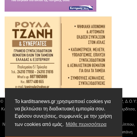
Το karditsanews.gr χρησιμοποιεί cookies για
© Karditsa News | Διακριτικός Τίτλος: Orion Media, ΑΦΜ: 043750542, Δ.Ο.Υ:
να βελτιώσει τη διαδικτυακή εμπειρία σου.
Καρδίτσας, Αρ. Γεμή: 018804431000, Δ/νση: Διάκου 10 τ.κ 43132 Καρδίτσα,
Εφόσον συνεχίσεις, συμφωνείς με την χρήση
Τηλ: 24410 42500, email:
news@karditsanews.gr.
των cookies από εμάς.
Μάθε περισσότερα
Νόμιμος Εκπρόσωπος, Ιδιοκτήτης και Διαχειριστής: Παναγιώτης Φιλίππου,
Διευθύντρια: Γιαννουσά Βασιλική, Διευθύντιρα Σύνταξης: Μπαλαμπάνη