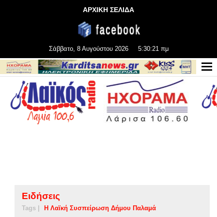
ΑΡΧΙΚΗ ΣΕΛΙΔΑ
Σάββατο, 8 Αυγούστου 2026
5:30:22 πμ
Ειδήσεις
Tags |
Η Λαϊκή Συσπείρωση Δήμου Παλαμά