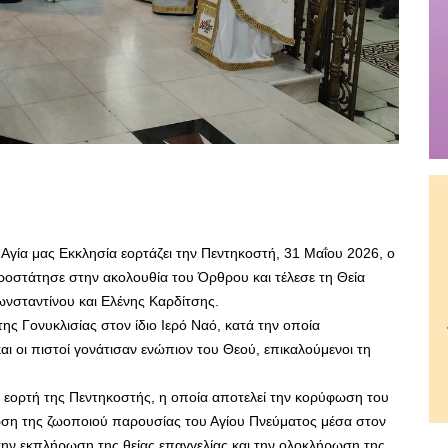
Αγία μας Εκκλησία εορτάζει την Πεντηκοστή, 31 Μαΐου 2026, ο
ροστάτησε στην ακολουθία του Όρθρου και τέλεσε τη Θεία
ωνσταντίνου και Ελένης Καρδίτσης.
ς Γονυκλισίας στον ίδιο Ιερό Ναό, κατά την οποία
αι οι πιστοί γονάτισαν ενώπιον του Θεού, επικαλούμενοι τη
 εορτή της Πεντηκοστής, η οποία αποτελεί την κορύφωση του
ση της ζωοποιού παρουσίας του Αγίου Πνεύματος μέσα στον
την εκπλήρωση της θείας επαγγελίας και την ολοκλήρωση της