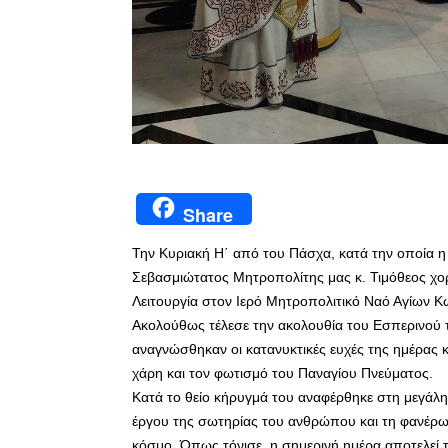
Share
Την Κυριακή Η΄ από του Πάσχα, κατά την οποία η 
Σεβασμιώτατος Μητροπολίτης μας κ. Τιμόθεος χο
Λειτουργία στον Ιερό Μητροπολιτικό Ναό Αγίων Κ
Ακολούθως τέλεσε την ακολουθία του Εσπερινού τη
αναγνώσθηκαν οι κατανυκτικές ευχές της ημέρας κ
χάρη και τον φωτισμό του Παναγίου Πνεύματος.
Κατά το θείο κήρυγμά του αναφέρθηκε στη μεγάλη
έργου της σωτηρίας του ανθρώπου και τη φανέρω
κόσμο. Όπως τόνισε, η σημερινή ημέρα αποτελεί 