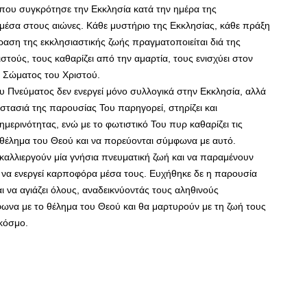
ο που συγκρότησε την Εκκλησία κατά την ημέρα της
η μέσα στους αιώνες. Κάθε μυστήριο της Εκκλησίας, κάθε πράξη
ραση της εκκλησιαστικής ζωής πραγματοποιείται διά της
ιστούς, τους καθαρίζει από την αμαρτία, τους ενισχύει στον
υ Σώματος του Χριστού.
ου Πνεύματος δεν ενεργεί μόνο συλλογικά στην Εκκλησία, αλλά
τασιά της παρουσίας Του παρηγορεί, στηρίζει και
μερινότητας, ενώ με το φωτιστικό Του πυρ καθαρίζει τις
ο θέλημα του Θεού και να πορεύονται σύμφωνα με αυτό.
 καλλιεργούν μία γνήσια πνευματική ζωή και να παραμένουν
α να ενεργεί καρποφόρα μέσα τους. Ευχήθηκε δε η παρουσία
αι να αγιάζει όλους, αναδεικνύοντάς τους αληθινούς
ωνα με το θέλημα του Θεού και θα μαρτυρούν με τη ζωή τους
κόσμο.