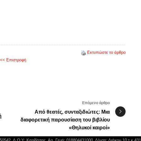
Εκτυπώστε το άρθρο
<< Επιστροφή
Επόμενο άρθρο
Από θεατές, συνταξιδιώτες: Μια
ή
διαφορετική παρουσίαση του βιβλίου
«Θηλυκοί καιροί»
750542, Δ.Ο.Υ: Καρδίτσας, Αρ. Γεμή: 018804431000, Δ/νση: Διάκου 10 τ.κ 43