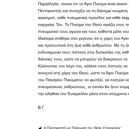
Παράλληλα, τόνισε ότι το Άγιο Πνεύμα είναι εκείν
Πεντηκοστής και συνεχίζει να τη διατηρεί ενωμέν
αγιασμού, κάθε πνευματική πρόοδος και κάθε έκφ
ενεργείας Του. Το Πνεύμα του Θεού αγιάζει τους π
πνευματικό τους αγώνα και τους καθιστά μέλη το
Ιδιαίτερα στάθηκε στο γεγονός ότι η χάρη του Αγί
και προσωπικά στη ζωή κάθε ανθρώπου. Με τη ζεσ
ενδυναμώνει τους πιστούς στις δυσκολίες της καθη
διάνοιες τους, ώστε να μπορούν να διακρίνουν τ
Κλείνοντας τον λόγο του, κάλεσε τους πιστούς να
ανοιχτοί στη χάρη του Θεού, ώστε το Άγιο Πνεύμ
του Παναγίου Πνεύματος να φωτίζει, να ενισχύει κ
πνευματικούς ανθρώπους, οι οποίοι θα ζουν σύμφ
την αλήθεια του Ευαγγελίου μέσα στον σύγχρονο 
Β.Γ.
Η Πεντηκοστή ως Πλήρωση της Θείας Επαγγελίας