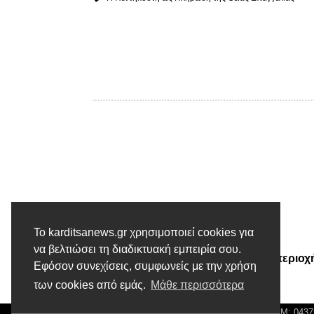
Το karditsanews.gr χρησιμοποιεί cookies για
Προηγούμενο άρθρο
να βελτιώσει τη διαδικτυακή εμπειρία σου.
Τριήμερο στην παραλίμνια περιοχ
Εφόσον συνεχίσεις, συμφωνείς με την χρήση
της Τ.Κ. Καστανιάς
των cookies από εμάς.
Μάθε περισσότερα
© Karditsa News | Διακριτικός Τίτλος: Orion Media, ΑΦΜ: 043