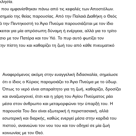
κλησία.
ες που εμφανίσθηκαν πάνω από τις κεφαλές των Αποστόλων.
σημείο της θείας παρουσίας. Από την Παλαιά Διαθήκη ο Θεός
 την Πεντηκοστή το Άγιο Πνεύμα παρουσιάζεται με τον ίδιο
ειται για μία απρόσωπη δύναμη ή ενέργεια, αλλά για το τρίτο
ο με τον Πατέρα και τον Υιό. Το πυρ αυτό φωτίζει τον
την πίστη του και καθαρίζει τη ζωή του από κάθε πνευματικό
Αναφερόμενος ακόμη στην ευαγγελική διδασκαλία, σημείωσε
ότι ο ίδιος ο Κύριος παρομοιάζει το Άγιο Πνεύμα με το ύδωρ.
Όπως το νερό είναι απαραίτητο για τη ζωή, καθαρίζει, δροσίζει
και αναζωογονεί, έτσι και η χάρη του Αγίου Πνεύματος ρέει
μέσα στον άνθρωπο και μεταμορφώνει την ύπαρξή του. Η
παρουσία Του δεν είναι εξωτερική ή περιστασιακή, αλλά
εσωτερική και διαρκής, καθώς ενεργεί μέσα στην καρδιά του
πιστού, ανανεώνει τον νου του και τον οδηγεί σε μία ζωή
κοινωνίας με τον Θεό.