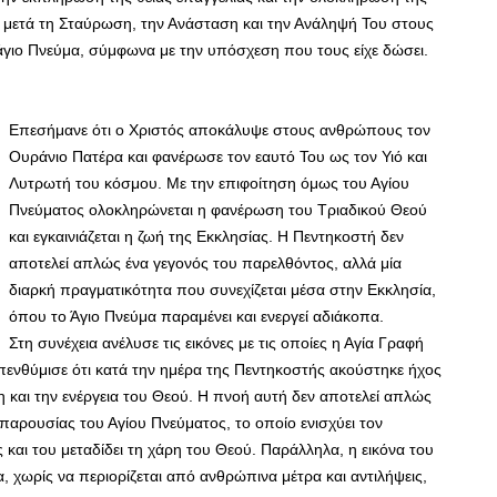
, μετά τη Σταύρωση, την Ανάσταση και την Ανάληψή Του στους
άγιο Πνεύμα, σύμφωνα με την υπόσχεση που τους είχε δώσει.
Επεσήμανε ότι ο Χριστός αποκάλυψε στους ανθρώπους τον
Ουράνιο Πατέρα και φανέρωσε τον εαυτό Του ως τον Υιό και
Λυτρωτή του κόσμου. Με την επιφοίτηση όμως του Αγίου
Πνεύματος ολοκληρώνεται η φανέρωση του Τριαδικού Θεού
και εγκαινιάζεται η ζωή της Εκκλησίας. Η Πεντηκοστή δεν
αποτελεί απλώς ένα γεγονός του παρελθόντος, αλλά μία
διαρκή πραγματικότητα που συνεχίζεται μέσα στην Εκκλησία,
όπου το Άγιο Πνεύμα παραμένει και ενεργεί αδιάκοπα.
Στη συνέχεια ανέλυσε τις εικόνες με τις οποίες η Αγία Γραφή
πενθύμισε ότι κατά την ημέρα της Πεντηκοστής ακούστηκε ήχος
 και την ενέργεια του Θεού. Η πνοή αυτή δεν αποτελεί απλώς
παρουσίας του Αγίου Πνεύματος, το οποίο ενισχύει τον
ς και του μεταδίδει τη χάρη του Θεού. Παράλληλα, η εικόνα του
α, χωρίς να περιορίζεται από ανθρώπινα μέτρα και αντιλήψεις,