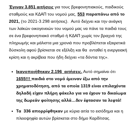
Έγιναν 3.851 αιτήσεις
για τους βρεφονηπιακούς, παιδικούς
σταθμούς και ΚΔΑΠ του νομού μας,
553
παραπάνω από το
2021,
(το 2021-3.298 αιτήσεις).
Αυτό δείχνει και την ανάγκη
των λαϊκών οικογενειών του νομού μας να πάνε τα παιδιά τους
σε ένα βρεφονηπιακό σταθμό ή ΚΔΑΠ χωρίς τον βραχνά της
πληρωμής και μάλιστα μια χρονιά που προβλέπεται εξαιρετικά
δύσκολη αφού βρίσκεται σε εξέλιξη και θα ενταθεί η ενεργειακή
κρίση και η ακρίβεια που ήδη δείχνει «τα δόντια της».
Ικανοποιήθηκαν 2.196 αιτήσεις.
Αυτό σημαίνει ότι
1655!!!
παιδιά στο νομό έμειναν έξω από την
χρηματοδότηση, από τα οποία 1319 είναι επιλαχόντα
δηλαδή είχαν πλήρη φάκελο για να έχουν το δικαίωμα
της δωρεάν φοίτησης αλλά…δεν έφτασαν τα λεφτά!
Τα 336 απορρίφθηκαν
με κύρια αιτία το εισόδημα και η
πλειοψηφία αυτών βρίσκεται στο δήμο Καρδίτσας.