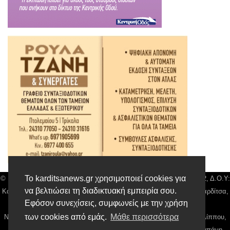
Το karditsanews.gr χρησιμοποιεί cookies για
© Karditsa News | Διακριτικός Τίτλος: Orion Media, ΑΦΜ: 043750542, Δ.Ο.Υ:
να βελτιώσει τη διαδικτυακή εμπειρία σου.
Καρδίτσας, Αρ. Γεμή: 018804431000, Δ/νση: Διάκου 10 τ.κ 43132 Καρδίτσα,
Εφόσον συνεχίσεις, συμφωνείς με την χρήση
Τηλ: 24410 42500, email:
news@karditsanews.gr.
των cookies από εμάς.
Μάθε περισσότερα
Νόμιμος Εκπρόσωπος, Ιδιοκτήτης και Διαχειριστής: Παναγιώτης Φιλίππου,
Διευθύντρια: Γιαννουσά Βασιλική, Διευθύντιρα Σύνταξης: Μπαλαμπάνη