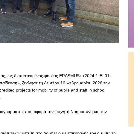
σας, ως διαπιστευμένος φορέας ERASMUS+ (2024-1-EL01-
αίδευση», ξεκίνησε τη Δευτέρα 16 Φεβρουαρίου 2026 την
ited projects for mobility of pupils and staff in school
.
 προγράμματος που αφορά την Τεχνητή Νοημοσύνη και την
παιδευτικών μετέβη στο Δουβλίνο με επικεφαλής τον Διευθυντή