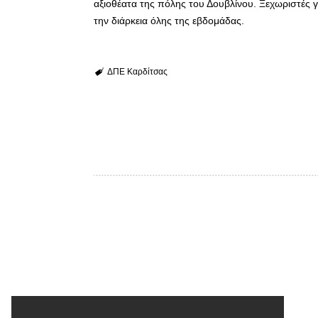
αξιοθέατα της πόλης του Δουβλίνου. Ξεχωριστές γν
την διάρκεια όλης της εβδομάδας.
ΔΠΕ Καρδίτσας
Προηγούμενο άρθρο