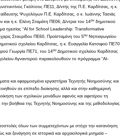
νσταντίνος Γκόλτσος ΠΕ11, Δ/ντής της Π.Ε. Καρδίτσας, η κ.
δευσης Ψυχολόγων Π.Ε. Καρδίτσας, ο κ. Ιωάννης Τασιάς
ου
 και η κ. Ελένη Σταμάτη ΠΕ06, Δ/ντρια του 14
δημοτικού
 ηγεσίας “AI for School Leadership: Transformative
ου
. Εύχαρις Σταυρίδου ΠΕ60, Προϊσταμένη του 5
Νηπιαγωγείου
ημοτικού σχολείου Καρδίτσας, η κ. Ευαγγελία Κατσιφού ΠΕ70
ου
ρού Γεωργία ΠΕ71, του 14
Δημοτικού σχολείου Καρδίτσας
χολείου Αγναντερού παρακολουθούν το πρόγραμμα “AI-
ματα και εφαρμοσμένα εργαστήρια Τεχνητής Νοημοσύνης και
ιηθούν σε επίπεδο διοίκησης αλλά και στην καθημερινή
διοίκηση των σχολικών μονάδων αφενός και αφετέρου τη
 την βοήθεια της Τεχνητής Νοημοσύνης και της μεθοδολογίας
 αποστολές όλων των συμμετεχόντων με στόχο την κατανόηση
 και ξενάγηση σε ιστορικά και αρχαιολογικά μνημεία –