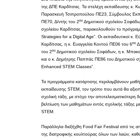
της ΔΠΕ Καρδίτσας. Τα στελέχη εκπαίδευσης κ. Κω
Παρασκευή Τσιπροπούλου ΠΕ23, Σύμβουλος Εκπαί
ου
ΠΕ70, Δ/ντής του 2
Δημοτικού σχολείου Σοφάδων
σχολείου Καρδίτσας, παρακολουθούν το πρόγραμμα
Strategies for a Digital Age”. Οι εκπαιδευτικοί κ
ου
Καρδίτσας, η κ. Ευαγγελία Κοντού ΠΕ06 του 6
Δ
ου
του 2
Δημοτικού σχολείου Σοφάδων, η κ. Μπακα
και ο κ. Δημήτρης Παππάς ΠΕ86 του Δημοτικού σ
Enhanced STEM Classes”.
Τα προγράμματα κατάρτισης περιλαμβάνουν μαθή
εκπαίδευσης SΤΕΜ, τον τρόπο που αυτά θα αξιοπο
σχολική τάξη, με στόχο την αποτελεσματικότερη 
βελτίωση των μαθημάτων εντός σχολικής τάξης με
STEM.
Παράλληλα διεξήχθη Food Fair Festival από τις
της διατροφικής κουλτούρας όλων των λαών, καθώς