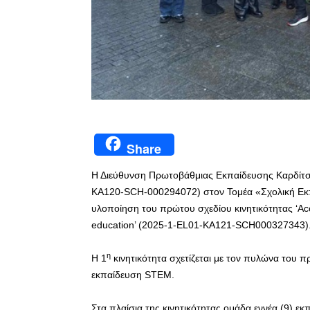
Share
Η Διεύθυνση Πρωτοβάθμιας Εκπαίδευσης Καρδίτ
KA120-SCH-000294072) στον Τομέα «Σχολική Εκπ
υλοποίηση του πρώτου σχεδίου κινητικότητας ‘Accred
education’ (2025-1-EL01-KA121-SCH000327343)
η
Η 1
κινητικότητα σχετίζεται με τον πυλώνα του
εκπαίδευση SΤΕΜ.
Στα πλαίσια της κινητικότητας ομάδα εννέα (9) εκ