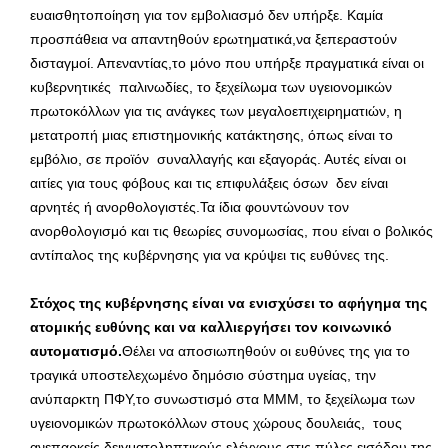
ευαισθητοποίηση για τον εμβολιασμό δεν υπήρξε. Καμία
προσπάθεια να απαντηθούν ερωτηματικά,να ξεπεραστούν
δισταγμοί. Απεναντίας,το μόνο που υπήρξε πραγματικά είναι οι
κυβερνητικές παλινωδίες, το ξεχείλωμα των υγειονομικών
πρωτοκόλλων για τις ανάγκες των μεγαλοεπιχειρηματιών, η
μετατροπή μιας επιστημονικής κατάκτησης, όπως είναι το
εμβόλιο, σε προϊόν συναλλαγής και εξαγοράς. Αυτές είναι οι
αιτίες για τους φόβους και τις επιφυλάξεις όσων δεν είναι
αρνητές ή ανορθολογιστές.Τα ίδια φουντώνουν τον
ανορθολογισμό και τις θεωρίες συνομωσίας, που είναι ο βολικός
αντίπαλος της κυβέρνησης για να κρύψει τις ευθύνες της.
Στόχος της κυβέρνησης είναι να ενισχύσει το αφήγημα της
ατομικής ευθύνης και να καλλιεργήσει τον κοινωνικό
αυτοματισμό.
Θέλει να αποσιωπηθούν οι ευθύνες της για το
τραγικά υποστελεχωμένο δημόσιο σύστημα υγείας, την
ανύπαρκτη ΠΦΥ,το συνωστισμό στα ΜΜΜ, το ξεχείλωμα των
υγειονομικών πρωτοκόλλων στους χώρους δουλειάς, τους
ανεπαρκείς δειγματοληπτικούς ελέγχους στις πύλες εισόδου της