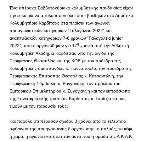
Ένα υπέροχο Σαββατοκύριακο κολυμβητικής πανδαισίας είχαν
την ευκαιρία να απολαύσουν όλοι όσοι βρέθηκαν στο Δημοτικό
Κολυμβητήριο Καρδίτσας στα πλαίσια των αγώνων
προαγωνιστικών κατηγοριών “Γαλαγάλεια 2022” και
αναπτυξιακών κατηγοριών 7-8 χρονών “Γαλαγάλεια junior
η
2022”, που διοργανώθηκαν για 17
χρονιά από την Αθλητική
Κολυμβητική Ακαδημία Καρδίτσας υπό την αιγίδα της
Περιφέρειας Θεσσαλίας και της ΚΟΕ με τον πρόεδρο της
Κολυμβητικής ομοσπονδίας κ. Γιαννόπουλο, τον πρόεδρο της
Περιφερειακής Επιτροπής Θεσσαλίας κ. Κατσαντώνη, την
Περιφερειακή Σύμβουλο κ. Ρογγανάκη, τον πρόεδρο του
Εμπορικού Επιμελητηρίου κ. Ζυγογιάννη και τον εκπρόσωπο
της Συνεταιριστικής τράπεζας Καρδίτσας κ. Γκρίτζιο να μας
τιμούν με την παρουσία τους.
Και παρόλο ότι πέρασαν σχεδόν 3 χρόνια από το τελευταίο
σφύριγμα της προηγουμενης διοργάνωσης, ο παλμός, το κέφι,
η χαρά, η αγωνιστικότητα ήταν αυτά που η ομάδα της Α.Κ.Α.Κ.