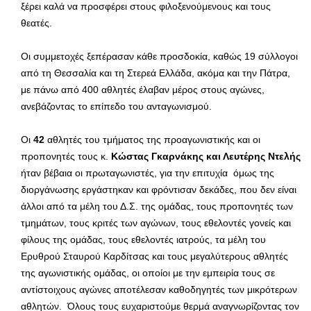
ξέρει καλά να προσφέρει στους φιλοξενούμενους και τους
θεατές.
Οι συμμετοχές ξεπέρασαν κάθε προσδοκία, καθώς 19 σύλλογοι
από τη Θεσσαλία και τη Στερεά Ελλάδα, ακόμα και την Πάτρα,
με πάνω από 400 αθλητές έλαβαν μέρος στους αγώνες,
ανεβάζοντας το επίπεδο του ανταγωνισμού.
Οι
42
αθλητές του τμήματος της προαγωνιστικής και οι
προπονητές τους κ.
Κώστας Γκαρνάκης και Λευτέρης Ντελής
ήταν βέβαια οι πρωταγωνιστές, για την επιτυχία όμως της
διοργάνωσης εργάστηκαν και φρόντισαν δεκάδες, που δεν είναι
άλλοι από τα μέλη του Δ.Σ. της ομάδας, τους προπονητές των
τμημάτων, τους κριτές των αγώνων, τους εθελοντές γονείς και
φίλους της ομάδας, τους εθελοντές ιατρούς, τα μέλη του
Ερυθρού Σταυρού Καρδίτσας και τους μεγαλύτερους αθλητές
της αγωνιστικής ομάδας, οι οποίοι με την εμπειρία τους σε
αντίστοιχους αγώνες αποτέλεσαν καθοδηγητές των μικρότερων
αθλητών. Όλους τους ευχαριστούμε θερμά αναγνωρίζοντας τον