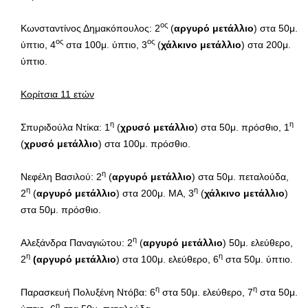
ος
Κωνσταντίνος Δημακόπουλος: 2
(
αργυρό μετάλλιο
) στα 50μ.
ος
ος
ύπτιο, 4
στα 100μ. ύπτιο, 3
(
χάλκινο
μετάλλιο
) στα 200μ.
ύπτιο.
Κορίτσια 11 ετών
η
η
Σπυριδούλα Ντίκα: 1
(
χρυσό μετάλλιο
) στα 50μ. πρόσθιο, 1
(
χρυσό μετάλλιο
) στα 100μ. πρόσθιο.
η
Νεφέλη Βασιλού: 2
(
αργυρό μετάλλιο
) στα 50μ. πεταλούδα,
η
η
2
(
αργυρό μετάλλιο
) στα 200μ. ΜΑ, 3
(
χάλκινο μετάλλιο
)
στα 50μ. πρόσθιο.
η
Αλεξάνδρα Παναγιώτου: 2
(
αργυρό μετάλλιο
) 50μ. ελεύθερο,
η
η
2
(αργυρό μετάλλιο
) στα 100μ. ελεύθερο, 6
στα 50μ. ύπτιο.
η
η
Παρασκευή Πολυξένη Ντόβα: 6
στα 50μ. ελεύθερο, 7
στα 50μ.
η