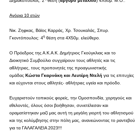
Δημακόπουλος: 2
θέση (
αργυρό μετάλλιο
) 4Χ50μ. Μ.Ο..
Αγόρια 10 ετών
Νικ. Ζηφκας, Βάϊος Καρράς, Χρ. Τσουκαλάς, Σπυρ.
η
Γκοντόπουλος: 4
θέση στα 4Χ50μ. ελεύθερο.
Ο Πρόεδρος της Α.Κ.Α.Κ. Δημήτριος Γκούγκλιας και το
Διοικητικό Συμβούλιο συγχαίρουν τους αθλητές και τις
αθλήτριες, τους προπονητές της προαγωνιστικής
ομάδας
Κώστα Γκαρνάκη και Λευτέρη Ντελή
για τις επιτυχίες
και εύχονται στους αθλητές- αθλήτριες υγεία και πρόοδο.
Ευχαριστούν τοπικούς φορείς, την Ομοσπονδία, χορηγούς και
εθελοντές, όλους όσοι βοήθησαν, συνετέλεσαν και
οραματίστηκαν μαζί μας αυτή τη μεγάλη γιορτή του αθλητισμού
και της κολύμβησης στην πόλη μας, ανανεώνοντας το ραντεβού
για τα ΓΑΛΑΓΑΛΕΙΑ 2023!!!