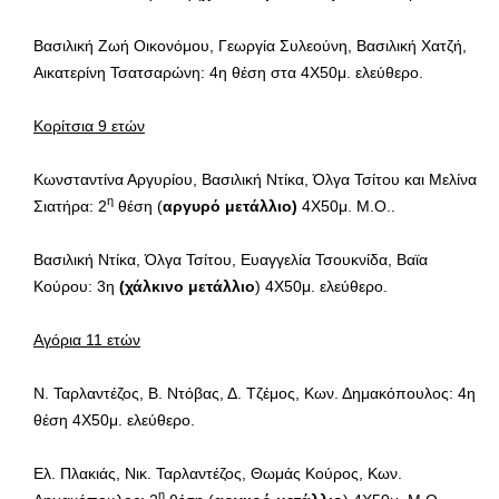
Βασιλική Ζωή Οικονόμου, Γεωργία Συλεούνη, Βασιλική Χατζή,
Αικατερίνη Τσατσαρώνη: 4η θέση στα 4Χ50μ. ελεύθερο.
Κορίτσια 9 ετών
Κωνσταντίνα Αργυρίου, Βασιλική Ντίκα, Όλγα Τσίτου και Μελίνα
η
Σιατήρα: 2
θέση (
αργυρό μετάλλιο)
4Χ50μ. Μ.Ο..
Βασιλική Ντίκα, Όλγα Τσίτου, Ευαγγελία Τσουκνίδα, Βαϊα
Κούρου: 3η
(χάλκινο μετάλλιο
) 4Χ50μ. ελεύθερο.
Αγόρια 11 ετών
Ν. Ταρλαντέζος, Β. Ντόβας, Δ. Τζέμος, Κων. Δημακόπουλος: 4η
θέση 4Χ50μ. ελεύθερο.
Ελ. Πλακιάς, Νικ. Ταρλαντέζος, Θωμάς Κούρος, Κων.
η