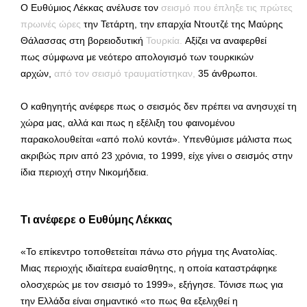
Ο Ευθύμιος Λέκκας ανέλυσε τον
σεισμό που έπληξε τις πρώτες
πρωινές ώρες
την Τετάρτη, την επαρχία Ντουτζέ της Μαύρης
Θάλασσας στη βορειοδυτική
Τουρκία.
Αξίζει να αναφερθεί
πως σύμφωνα με νεότερο απολογισμό των τουρκικών
αρχών,
από τον σεισμό τραυματίστηκαν,
35 άνθρωποι.
Ο καθηγητής ανέφερε πως ο σεισμός δεν πρέπει να ανησυχεί τη
χώρα μας, αλλά και πως η εξέλιξη του φαινομένου
παρακολουθείται «από πολύ κοντά». Υπενθύμισε μάλιστα πως
ακριβώς πριν από 23 χρόνια, το 1999, είχε γίνει ο σεισμός στην
ίδια περιοχή στην Νικομήδεια.
Τι ανέφερε ο Ευθύμης Λέκκας
«Το επίκεντρο τοποθετείται πάνω στο ρήγμα της Ανατολίας.
Μιας περιοχής ιδιαίτερα ευαίσθητης, η οποία καταστράφηκε
ολοσχερώς με τον σεισμό το 1999», εξήγησε. Τόνισε πως για
την Ελλάδα είναι σημαντικό «το πως θα εξελιχθεί η