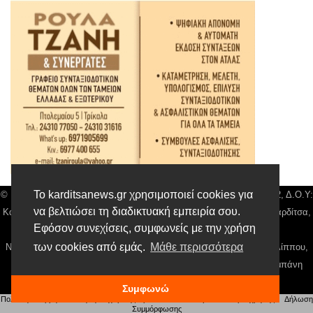
Το karditsanews.gr χρησιμοποιεί cookies για
© Karditsa News | Διακριτικός Τίτλος: Orion Media, ΑΦΜ: 043750542, Δ.Ο.Υ:
να βελτιώσει τη διαδικτυακή εμπειρία σου.
Καρδίτσας, Αρ. Γεμή: 018804431000, Δ/νση: Διάκου 10 τ.κ 43132 Καρδίτσα,
Εφόσον συνεχίσεις, συμφωνείς με την χρήση
Τηλ: 24410 42500, email:
news@karditsanews.gr.
των cookies από εμάς.
Μάθε περισσότερα
Νόμιμος Εκπρόσωπος, Ιδιοκτήτης και Διαχειριστής: Παναγιώτης Φιλίππου,
Διευθύντρια: Γιαννουσά Βασιλική, Διευθύντιρα Σύνταξης: Μπαλαμπάνη
Βασιλική. Δικαιούχος domain name Παναγιώτης Φιλίππου
Συμφωνώ
Πολιτική απορρήτου
|
Αίτηση Διαχείρισης Προσωπικών Δεδομένων
|
Όροι χρήσης
| |
Δήλωση
Συμμόρφωσης