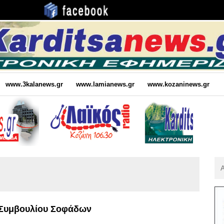
www.3kalanews.gr
www.lamianews.gr
www.kozaninews.gr
Αν
Για
:
ύ Συμβουλίου Σοφάδων