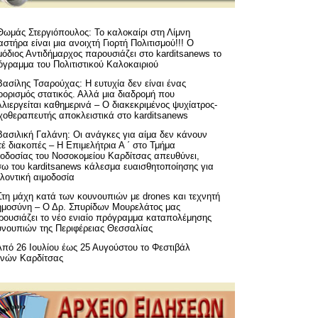
Θωμάς Στεργιόπουλος: Το καλοκαίρι στη Λίμνη
στήρα είναι μια ανοιχτή Γιορτή Πολιτισμού!!! Ο
όδιος Αντιδήμαρχος παρουσιάζει στο karditsanews το
όγραμμα του Πολιτιστικού Καλοκαιριού
Βασίλης Τσαρούχας: Η ευτυχία δεν είναι ένας
ορισμός στατικός. Αλλά μια διαδρομή που
λιεργείται καθημερινά – Ο διακεκριμένος ψυχίατρος-
χοθεραπευτής αποκλειστικά στο karditsanews
Βασιλική Γαλάνη: Οι ανάγκες για αίμα δεν κάνουν
έ διακοπές – Η Επιμελήτρια Α ΄ στο Τμήμα
μοδοσίας του Νοσοκομείου Καρδίτσας απευθύνει,
σω του karditsanews κάλεσμα ευαισθητοποίησης για
λοντική αιμοδοσία
Στη μάχη κατά των κουνουπιών με drones και τεχνητή
ημοσύνη – Ο Δρ. Σπυρίδων Μουρελάτος μας
ρουσιάζει το νέο ενιαίο πρόγραμμα καταπολέμησης
υνουπιών της Περιφέρειας Θεσσαλίας
Από 26 Ιουλίου έως 25 Αυγούστου το Φεστιβάλ
μνών Καρδίτσας