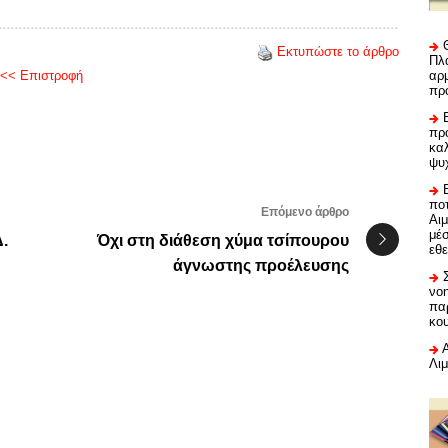
Εκτυπώστε το άρθρο
Πλα
<< Επιστροφή
αρμ
πρ
προ
καλ
ψυ
ποτ
Επόμενο άρθρο
Αι
μέ
.
Όχι στη διάθεση χύμα τσίπουρου
εθε
άγνωστης προέλευσης
νο
πα
κο
Λι