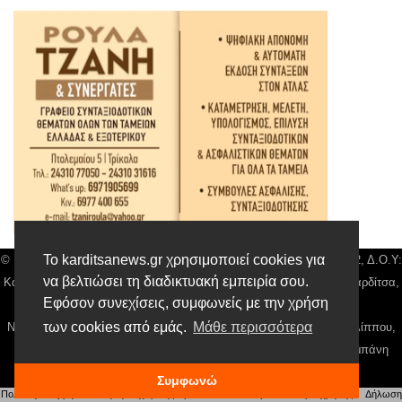
Το karditsanews.gr χρησιμοποιεί cookies για
© Karditsa News | Διακριτικός Τίτλος: Orion Media, ΑΦΜ: 043750542, Δ.Ο.Υ:
να βελτιώσει τη διαδικτυακή εμπειρία σου.
Καρδίτσας, Αρ. Γεμή: 018804431000, Δ/νση: Διάκου 10 τ.κ 43132 Καρδίτσα,
Εφόσον συνεχίσεις, συμφωνείς με την χρήση
Τηλ: 24410 42500, email:
news@karditsanews.gr.
των cookies από εμάς.
Μάθε περισσότερα
Νόμιμος Εκπρόσωπος, Ιδιοκτήτης και Διαχειριστής: Παναγιώτης Φιλίππου,
Διευθύντρια: Γιαννουσά Βασιλική, Διευθύντιρα Σύνταξης: Μπαλαμπάνη
Βασιλική. Δικαιούχος domain name Παναγιώτης Φιλίππου
Συμφωνώ
Πολιτική απορρήτου
|
Αίτηση Διαχείρισης Προσωπικών Δεδομένων
|
Όροι χρήσης
| |
Δήλωση