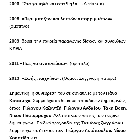
2006
“Στα χαμηλά και στα Ψηλά”
. (Ανείπωτα)
2008
«Περί μπαζών και λοιπών απορριμμάτων».
(ομότιτλο)
2009
Ιδρύει την εταιρεία παραγωγής δίσκων και συναυλιών
ΚΥΜΑ
2011
«Πως να αναπνεύσω»
.
(ομότιτλο)
2013
«Ζωής παιχνίδια».
(Θυμός, Συγγνώμη πατέρα)
Σημαντική η συνεύρεσή του σε συναυλίες με τον
Πάνο
Κατσιμίχα.
Συμμετέχει σε δίσκους σπουδαίων δημιουργών,
όπως:
Γιώργου Καζαντζή
,
Γιώργου Ανδρέου
,
Τάκη Βούη
,
Νίκου Πλατύρραχου
. Αλλά και νέων «εκτός των τειχών»
δημιουργών . Παιδικά τραγούδια της
Τατιάνας ζωγράφου.
Συμμετοχές σε δίσκους των:
Γιώργου Αετόπουλου, Νίκου
Χρηστίδη κ.α.