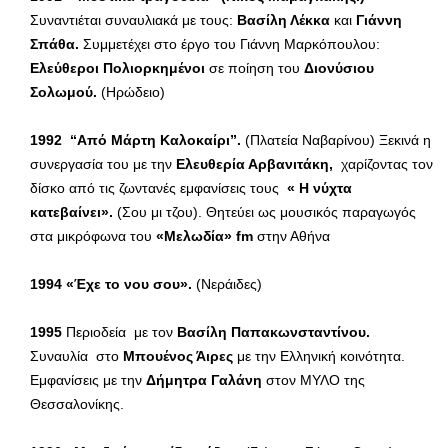
Συναντιέται συναυλιακά με τους:
Βασίλη Λέκκα
και
Γιάννη
Σπάθα.
Συμμετέχει στο έργο του Γιάννη Μαρκόπουλου:
Ελεύθεροι Πολιορκημένοι
σε ποίηση του
Διονύσιου
Σολωμού.
(Ηρώδειο)
1992
“Από Μάρτη Καλοκαίρι”.
(Πλατεία Ναβαρίνου) Ξεκινά η
συνεργασία του με την
Ελευθερία Αρβανιτάκη,
χαρίζοντας τον
δίσκο από τις ζωντανές εμφανίσεις τους
« Η νύχτα
κατεβαίνει».
(Σου μι τζου). Θητεύει ως μουσικός παραγωγός
στα μικρόφωνα του
«Μελωδία»
fm
στην Αθήνα
1994 «Έχε το νου σου».
(Νεράιδες)
1995
Περιοδεία με τον
Βασίλη Παπακωνσταντίνου.
Συναυλία στο
Μπουένος Άιρες
με την Ελληνική κοινότητα.
Εμφανίσεις με την
Δήμητρα Γαλάνη
στον ΜΥΛΟ της
Θεσσαλονίκης.