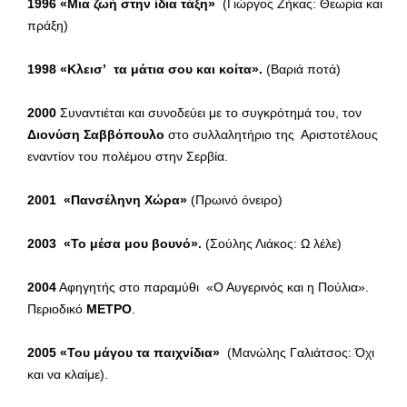
1996 «Μια ζωή στην ίδια τάξη»
(Γιώργος Ζήκας: Θεωρία και
πράξη)
1998
«Κλεισ’ τα μάτια σου και κοίτα».
(Βαριά ποτά)
2000
Συναντιέται και συνοδεύει με το συγκρότημά του, τον
Διονύση Σαββόπουλο
στο συλλαλητήριο της Αριστοτέλους
εναντίον του πολέμου στην Σερβία.
2001
«Πανσέληνη Χώρα»
(Πρωινό όνειρο)
2003
«Το μέσα μου βουνό»
.
(Σούλης Λιάκος: Ω λέλε)
2004
Αφηγητής στο παραμύθι «Ο Αυγερινός και η Πούλια».
Περιοδικό
ΜΕΤΡΟ
.
2005
«Του μάγου τα παιχνίδια»
(Μανώλης Γαλιάτσος: Όχι
και να κλαίμε).