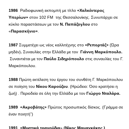
1986
Ραδιοφωνική εκπομπή με τίτλο
«Χαλκέντερος
Υπερίων»
στον 102 FM της Θεσσαλονίκης. Συνυπάρχει σε
κύκλο παραστάσεων με τον
Ν. Παπάζογλου
στο
«
Παρασκήνιο»
.
1987
Συμμετέχει ως νέος καλλιτέχνης στο
«Ρεπορτάζ»
(Ώρα
μηδέν)
.
Συναυλίες στην Ελλάδα με τον
Γιάννη Μαρκόπουλο.
Συναντιέται με τον
Παύλο Σιδηρόπουλο
στις συναυλίες του Γ.
Μαρκόπουλου.
1988
Πρώτη εκτέλεση του έργου του συνθέτη Γ. Μαρκόπουλου
σε ποίηση του
Νίκου Καρούζου
. (Ηρώδειο: Όσο κρατήσει η
ζωή) . Περιοδεία σε όλη την Ελλάδα με τον
Γιώργο Νταλάρα.
1989
«Ακροβάτης»
Πρώτος προσωπικός δίσκος. (Γράμμα σε
έναν ποιητή”)
1991
«Μυστικά τραγούδια
»
(
Νίκος
Μαμαγκάκης.)