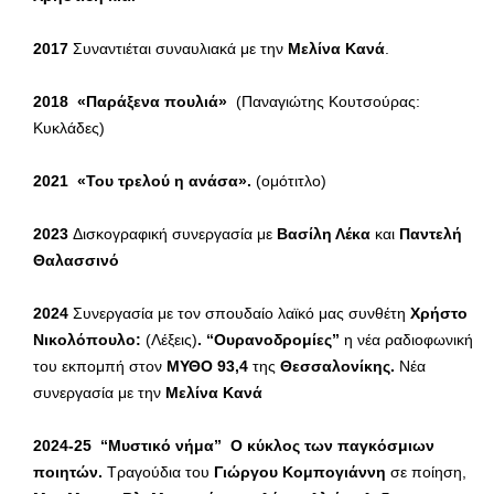
2017
Συναντιέται συναυλιακά με την
Μελίνα Κανά
.
2018
«Παράξενα πουλιά»
(Παναγιώτης Κουτσούρας:
Κυκλάδες)
2021
«Του τρελού η ανάσα».
(ομότιτλο)
2023
Δισκογραφική συνεργασία με
Βασίλη Λέκα
και
Παντελή
Θαλασσινό
2024
Συνεργασία με τον σπουδαίο λαϊκό μας συνθέτη
Χρήστο
Νικολόπουλο:
(Λέξεις)
. “Ουρανοδρομίες”
η νέα ραδιοφωνική
του εκπομπή στον
ΜΥΘΟ 93,4
της
Θεσσαλονίκης.
Νέα
συνεργασία με την
Μελίνα Κανά
2024-25 “Μυστικό νήμα” Ο κύκλος των παγκόσμιων
ποιητών.
Τραγούδια του
Γιώργου Κομπογιάννη
σε ποίηση,