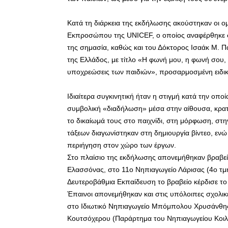
Κατά τη διάρκεια της εκδήλωσης ακούστηκαν οι ομ
Εκπροσώπου της UNICEF, ο οποίος αναφέρθηκε στ
της σημασία, καθώς και του Δόκτορος Ισαάκ Μ. 
της Ελλάδος, με τίτλο «Η φωνή μου, η φωνή σου, ο
υποχρεώσεις των παιδιών», προσαρμοσμένη ειδικά
Ιδιαίτερα συγκινητική ήταν η στιγμή κατά την οπ
συμβολική «διαδήλωση» μέσα στην αίθουσα, κρατ
το δικαίωμά τους στο παιχνίδι, στη μόρφωση, στη
τάξεων διαγωνίστηκαν στη δημιουργία βίντεο, ε
περιήγηση στον χώρο των έργων.
Στο πλαίσιο της εκδήλωσης απονεμήθηκαν βραβε
Ελασσόνας, στο 11ο Νηπιαγωγείο Λάρισας (4ο τμή
Δευτεροβάθμια Εκπαίδευση το βραβείο κέρδισε το
Έπαινοι απονεμήθηκαν και στις υπόλοιπες σχολικ
στο Ιδιωτικό Νηπιαγωγείο Μπόμπολου Χρυσάνθης
Κουτσόχερου (Παράρτημα του Νηπιαγωγείου Κοιλά