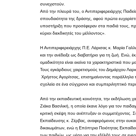
συνεχιστούν.
Από την πλευρά του, ο Αντιπεριφερειάρχης Παιδεί
σπουδαιότητα της δράσης, αφού πρώτα ευχαρίστησ
υποστήριξη που προσέφεραν στα παιδιά τους, πρόσ
κύριοι διεκδικητές του μέλλοντος».
Η Αντιπεριφερειάρχης Π.Ε. Λάρισας κ. Μαρία Γαλλ
και την ανέδειξε ως διαβατήριο για τη ζωή. Ενώ, έ
ομαδικότητα είναι εκείνα τα χαρακτηριστικά που μ
Τους εγκάρδιους χαιρετισμούς του Δημάρχου Λαρι
Χρήστος Αγορίτσας, επισημαίνοντας παράλληλα τ
σχολεία σε ένα σύγχρονο και συμπεριληπτικό περ
Από την εκπαιδευτική κοινότητα, την εκδήλωση χα
Ζιάκα Βασιλική, η οποία έκανε λόγο για τον παιδ
κριτική σκέψη που ανέπτυξαν οι συμμετέχοντες. 
Εκπαίδευσης κ. Ζέρβας, αναφερόμενος στην ευκαι
δικαιωμάτων, ενώ η Επόπτρια Ποιότητας Εκπαίδευ
των παιδιών, ως μέσο για την εξέλιξή τους σε ενε