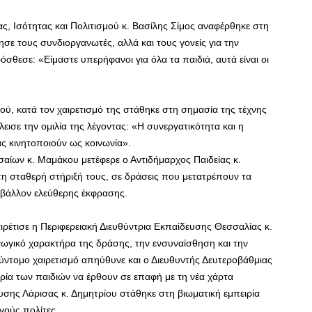
ας, Ισότητας και Πολιτισμού κ. Βασίλης Σίμος αναφέρθηκε στη
ε τους συνδιοργανωτές, αλλά και τους γονείς για την
θεσε: «Είμαστε υπερήφανοι για όλα τα παιδιά, αυτά είναι οι
ιού, κατά τον χαιρετισμό της στάθηκε στη σημασία της τέχνης
κλεισε την ομιλία της λέγοντας: «Η συνεργατικότητα και η
ας κινητοποιούν ως κοινωνία».
σαίων κ. Μαμάκου μετέφερε ο Αντιδήμαρχος Παιδείας κ.
η σταθερή στήριξή τους, σε δράσεις που μετατρέπουν τα
ιβάλλον ελεύθερης έκφρασης.
ιρέτισε η Περιφερειακή Διευθύντρια Εκπαίδευσης Θεσσαλίας κ.
αγωγικό χαρακτήρα της δράσης, την ενσυναίσθηση και την
Σύντομο χαιρετισμό απηύθυνε και ο Διευθυντής Δευτεροβάθμιας
ρία των παιδιών να έρθουν σε επαφή με τη νέα χάρτα
σης Λάρισας κ. Δημητρίου στάθηκε στη βιωματική εμπειρία
ργούς πολίτες.