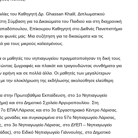
ιλίες του Καθηγητή Δρ. Ghassan Khalil, Διπλωματικού
η Σύμβαση για τα Δικαιώματα του Παιδιού και στη διαχρονική
Παπαδόπουλου, Επίκουρου Καθηγητή στο Διεθνές Πανεπιστήμιο
ι φωνές μας: Μια συζήτηση για τα δικαιώματα και τις
 για τους μικρούς καλεσμένους.
οία οι μαθητές του νηπιαγωγείου πραγματοποίησαν τη δική τους
ώντας ζωγραφιές και πλακάτ και τραγουδώντας συνθήματα για
ν ειρήνη και σε πολλά άλλα. Οι μαθητές των μεγαλύτερων
νώ με την ολοκλήρωση της εκδήλωσης ακολούθησε ελεύθερη
ία στην Πρωτοβάθμια Εκπαίδευση, στο 1ο Νηπιαγωγείο
μα) και στο Δημοτικό Σχολείο Αργυροπουλίου. Στη
 7ο ΕΠΑΛ Λάρισας και στο 3ο Εργαστηριακό Κέντρο Λάρισας.
ές μονάδες και συγκεκριμένα στο 57ο Νηπιαγωγείο Λάρισας,
, στο 3ο Νηπιαγωγείο Λάρισας, στο ΔΥΕΠ – Νηπιαγωγείο
δας), στο Ειδικό Νηπιαγωγείο Γιάννουλης, στο Δημοτικό