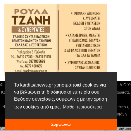
Το karditsanews.gr χρησιμοποιεί cookies για
© Karditsa News | Διακριτικός Τίτλος: Orion Media, ΑΦΜ: 043750542, Δ.Ο.Υ:
να βελτιώσει τη διαδικτυακή εμπειρία σου.
Καρδίτσας, Αρ. Γεμή: 018804431000, Δ/νση: Διάκου 10 τ.κ 43132 Καρδίτσα,
Εφόσον συνεχίσεις, συμφωνείς με την χρήση
Τηλ: 24410 42500, email:
news@karditsanews.gr.
των cookies από εμάς.
Μάθε περισσότερα
Νόμιμος Εκπρόσωπος, Ιδιοκτήτης και Διαχειριστής: Παναγιώτης Φιλίππου,
Διευθύντρια: Γιαννουσά Βασιλική, Διευθύντιρα Σύνταξης: Μπαλαμπάνη
Βασιλική. Δικαιούχος domain name Παναγιώτης Φιλίππου
Συμφωνώ
Πολιτική απορρήτου
|
Αίτηση Διαχείρισης Προσωπικών Δεδομένων
|
Όροι χρήσης
| |
Δήλωση