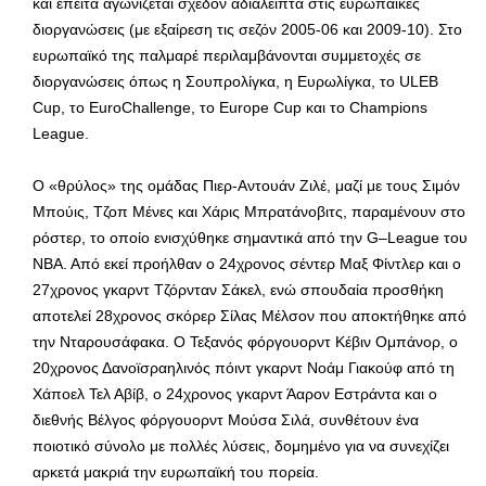
και έπειτα αγωνίζεται σχεδόν αδιάλειπτα στις ευρωπαϊκές
διοργανώσεις (με εξαίρεση τις σεζόν 2005-06 και 2009-10). Στο
ευρωπαϊκό της παλμαρέ περιλαμβάνονται συμμετοχές σε
διοργανώσεις όπως η Σουπρολίγκα, η Ευρωλίγκα, το ULEB
Cup, το EuroChallenge, το Europe Cup και το Champions
League.
Ο «θρύλος» της ομάδας Πιερ-Αντουάν Ζιλέ, μαζί με τους Σιμόν
Μπούις, Τζοπ Μένες και Χάρις Μπρατάνοβιτς, παραμένουν στο
ρόστερ, το οποίο ενισχύθηκε σημαντικά από την G–League του
ΝΒΑ. Από εκεί προήλθαν ο 24χρονος σέντερ Μαξ Φίντλερ και ο
27χρονος γκαρντ Τζόρνταν Σάκελ, ενώ σπουδαία προσθήκη
αποτελεί 28χρονος σκόρερ Σίλας Μέλσον που αποκτήθηκε από
την Νταρουσάφακα. Ο Τεξανός φόργουορντ Κέβιν Ομπάνορ, ο
20χρονος Δανοϊσραηλινός πόιντ γκαρντ Νοάμ Γιακούφ από τη
Χάποελ Τελ Αβίβ, ο 24χρονος γκαρντ Άαρον Εστράντα και ο
διεθνής Βέλγος φόργουορντ Μούσα Σιλά, συνθέτουν ένα
ποιοτικό σύνολο με πολλές λύσεις, δομημένο για να συνεχίζει
αρκετά μακριά την ευρωπαϊκή του πορεία.