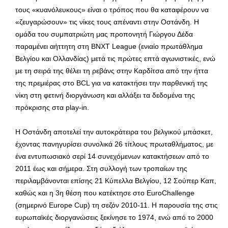
τους «κυανόλευκους» είναι ο τρόπος που θα καταφέρουν να
«ζευγαρώσουν» τις νίκες τους απέναντι στην Οστάνδη. Η
ομάδα του συμπατριώτη μας προπονητή Γιώργου Δέδα
παραμένει αήττητη στη BNXT League (ενιαίο πρωτάθλημα
Βελγίου και Ολλανδίας) μετά τις πρώτες επτά αγωνιστικές, ενώ
με τη σειρά της θέλει τη ρεβάνς στην Καρδίτσα από την ήττα
της πρεμιέρας στο BCL για να κατακτήσει την παρθενική της
νίκη στη φετινή διοργάνωση και αλλάξει τα δεδομένα της
πρόκρισης στα play-in.
Η Οστάνδη αποτελεί την αυτοκράτειρα του βελγικού μπάσκετ,
έχοντας πανηγυρίσει συνολικά 26 τίτλους πρωταθλήματος, με
ένα εντυπωσιακό σερί 14 συνεχόμενων κατακτήσεων από το
2011 έως και σήμερα. Στη συλλογή των τροπαίων της
περιλαμβάνονται επίσης 21 Κύπελλα Βελγίου, 12 Σούπερ Καπ,
καθώς και η 3η θέση που κατέκτησε στο EuroChallenge
(σημερινό Europe Cup) τη σεζόν 2010-11. Η παρουσία της στις
ευρωπαϊκές διοργανώσεις ξεκίνησε το 1974, ενώ από το 2000