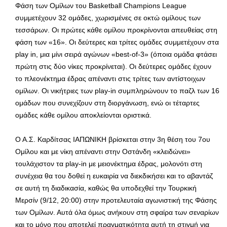
Φάση των Ομίλων του Basketball Champions League
συμμετέχουν 32 ομάδες, χωρισμένες σε οκτώ ομίλους των
τεσσάρων. Οι πρώτες κάθε ομίλου προκρίνονται απευθείας στη
φάση των «16». Οι δεύτερες και τρίτες ομάδες συμμετέχουν στα
play in, μια μίνι σειρά αγώνων «best-of-3» (όποια ομάδα φτάσει
πρώτη στις δύο νίκες προκρίνεται). Οι δεύτερες ομάδες έχουν
το πλεονέκτημα έδρας απέναντι στις τρίτες των αντίστοιχων
ομίλων. Οι νικήτριες των play-in συμπληρώνουν το παζλ των 16
ομάδων που συνεχίζουν στη διοργάνωση, ενώ οι τέταρτες
ομάδες κάθε ομίλου αποκλείονται οριστικά.
Ο Α.Σ. Καρδίτσας ΙΑΠΩΝΙΚΗ βρίσκεται στην 3η θέση του 7ου
Ομίλου και με νίκη απέναντι στην Οστάνδη «κλειδώνει»
τουλάχιστον τα play-in με μειονέκτημα έδρας, μολονότι στη
συνέχεια θα του δοθεί η ευκαιρία να διεκδικήσει και το αβαντάζ
σε αυτή τη διαδικασία, καθώς θα υποδεχθεί την Τουρκική
Μερσίν (9/12, 20:00) στην προτελευταία αγωνιστική της Φάσης
των Ομίλων. Αυτά όλα όμως ανήκουν στη σφαίρα των σεναρίων
και το μόνο που αποτελεί πραγματικότητα αυτή τη στιγμή για