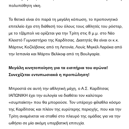
πολυπόθητη νίκη.
Το θετικό είναι ότι παρά τη μεγάλη κόπωση, το προπονητικό
επιτελείο έχει στη διάθεσή του όλους τους αθλητές του ρόστερ,
με το τζάμπολ να ορίζεται για την Τρίτη στις 8 μ.μ. στο Νέο
Κλειστό Γυμναστήριο της Καρδίτσας. Διαιτητές θα είναι οι κ.κ.
Μάρτινς Κοζλόβσκις από τη Λετονία, Λουίς Μιγκέλ Λαρόκα από
την Ισπανία και Μάρτιν Βελίκοφ από τη Βουλγαρία.
Μεγάλη κινητοποίηση για τα εισιτήρια του αγώνα!
Συνεχίζεται εντυπωσιακά η προπώληση!
Μπροστά σε αυτή την αθλητική μάχη, ο Α.Σ. Καρδίτσας
ΙΑΠΩΝΙΚΗ έχει την ευλογία να διαθέτει τον καλύτερο
«συμπαίκτη» που θα μπορούσε. Τον υπέροχο φίλαθλο κόσμο
της Καρδίτσας και πλέον της ευρύτερης περιοχής, που και την
Τρίτη αναμένεται να σταθεί στο πλευρό της ομάδας για να την
ωθήσει σε μία ακόμη υπερβατική επιτυχία.