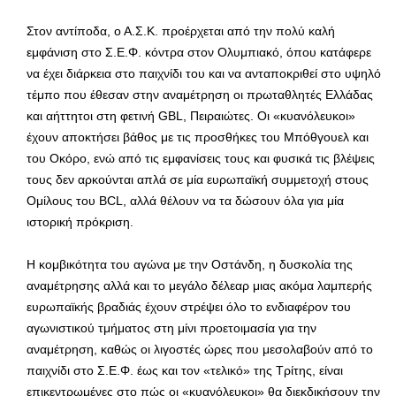
Στον αντίποδα, ο Α.Σ.Κ. προέρχεται από την πολύ καλή
εμφάνιση στο Σ.Ε.Φ. κόντρα στον Ολυμπιακό, όπου κατάφερε
να έχει διάρκεια στο παιχνίδι του και να ανταποκριθεί στο υψηλό
τέμπο που έθεσαν στην αναμέτρηση οι πρωταθλητές Ελλάδας
και αήττητοι στη φετινή GBL, Πειραιώτες. Οι «κυανόλευκοι»
έχουν αποκτήσει βάθος με τις προσθήκες του Μπόθγουελ και
του Οκόρο, ενώ από τις εμφανίσεις τους και φυσικά τις βλέψεις
τους δεν αρκούνται απλά σε μία ευρωπαϊκή συμμετοχή στους
Ομίλους του BCL, αλλά θέλουν να τα δώσουν όλα για μία
ιστορική πρόκριση.
Η κομβικότητα του αγώνα με την Οστάνδη, η δυσκολία της
αναμέτρησης αλλά και το μεγάλο δέλεαρ μιας ακόμα λαμπερής
ευρωπαϊκής βραδιάς έχουν στρέψει όλο το ενδιαφέρον του
αγωνιστικού τμήματος στη μίνι προετοιμασία για την
αναμέτρηση, καθώς οι λιγοστές ώρες που μεσολαβούν από το
παιχνίδι στο Σ.Ε.Φ. έως και τον «τελικό» της Τρίτης, είναι
επικεντρωμένες στο πώς οι «κυανόλευκοι» θα διεκδικήσουν την