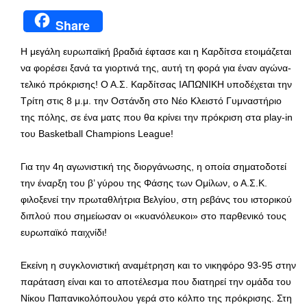
Share
Η μεγάλη ευρωπαϊκή βραδιά έφτασε και η Καρδίτσα ετοιμάζεται
να φορέσει ξανά τα γιορτινά της, αυτή τη φορά για έναν αγώνα-
τελικό πρόκρισης! Ο Α.Σ. Καρδίτσας ΙΑΠΩΝΙΚΗ υποδέχεται την
Τρίτη στις 8 μ.μ. την Οστάνδη στο Νέο Κλειστό Γυμναστήριο
της πόλης, σε ένα ματς που θα κρίνει την πρόκριση στα play-in
του Basketball Champions League!
Για την 4η αγωνιστική της διοργάνωσης, η οποία σηματοδοτεί
την έναρξη του β’ γύρου της Φάσης των Ομίλων, ο Α.Σ.Κ.
φιλοξενεί την πρωταθλήτρια Βελγίου, στη ρεβάνς του ιστορικού
διπλού που σημείωσαν οι «κυανόλευκοι» στο παρθενικό τους
ευρωπαϊκό παιχνίδι!
Εκείνη η συγκλονιστική αναμέτρηση και το νικηφόρο 93-95 στην
παράταση είναι και το αποτέλεσμα που διατηρεί την ομάδα του
Νίκου Παπανικολόπουλου γερά στο κόλπο της πρόκρισης. Στη