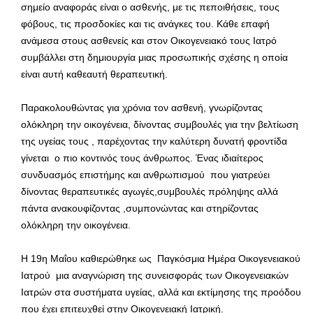
σημείο αναφοράς είναι ο ασθενής, με τις πεποιθήσεις, τους
φόβους, τις προσδοκίες και τις ανάγκες του. Κάθε επαφή
ανάμεσα στους ασθενείς και στον Οικογενειακό τους Ιατρό
συμβάλλει στη δημιουργία μιας προσωπικής σχέσης η οποία
είναι αυτή καθεαυτή θεραπευτική.
Παρακολουθώντας για χρόνια τον ασθενή, γνωρίζοντας
ολόκληρη την οικογένεια, δίνοντας συμβουλές για την βελτίωση
της υγείας τους , παρέχοντας την καλύτερη δυνατή φροντίδα
γίνεται ο πιο κοντινός τους άνθρωπος. Ένας ιδιαίτερος
συνδυασμός επιστήμης και ανθρωπισμού που γιατρεύει
δίνοντας θεραπευτικές αγωγές,συμβουλές πρόληψης αλλά
πάντα ανακουφίζοντας ,συμπονώντας και στηρίζοντας
ολόκληρη την οικογένεια.
Η 19η Μαΐου καθιερώθηκε ως Παγκόσμια Ημέρα Οικογενειακού
Ιατρού μια αναγνώριση της συνεισφοράς των Οικογενειακών
Ιατρών στα συστήματα υγείας, αλλά και εκτίμησης της προόδου
που έχει επιτευχθεί στην Οικογενειακή Ιατρική.