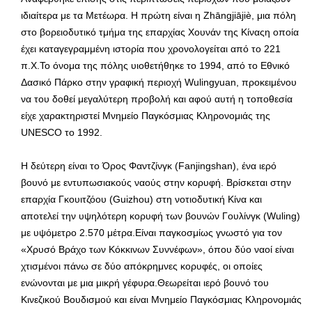
ιδιαίτερα με τα Μετέωρα. Η πρώτη είναι η Zhāngjiājiè, μια πόλη
στο βορειοδυτικό τμήμα της επαρχίας Χουνάν της Κίναςη οποία
έχει καταγεγραμμένη ιστορία που χρονολογείται από το 221
π.Χ.Το όνομα της πόλης υιοθετήθηκε το 1994, από το Εθνικό
Δασικό Πάρκο στην γραφική περιοχή Wulingyuan, προκειμένου
να του δοθεί μεγαλύτερη προβολή και αφού αυτή η τοποθεσία
είχε χαρακτηριστεί Μνημείο Παγκόσμιας Κληρονομιάς της
UNESCO το 1992.
Η δεύτερη είναι το Όρος Φαντζίνγκ (Fanjingshan), ένα ιερό
βουνό με εντυπωσιακούς ναούς στην κορυφή. Βρίσκεται στην
επαρχία Γκουιτζόου (Guizhou) στη νοτιοδυτική Κίνα και
αποτελεί την υψηλότερη κορυφή των βουνών Γουλίνγκ (Wuling)
με υψόμετρο 2.570 μέτρα.Είναι παγκοσμίως γνωστό για τον
«Χρυσό Βράχο των Κόκκινων Συννέφων», όπου δύο ναοί είναι
χτισμένοι πάνω σε δύο απόκρημνες κορυφές, οι οποίες
ενώνονται με μια μικρή γέφυρα.Θεωρείται ιερό βουνό του
Κινεζικού Βουδισμού και είναι Μνημείο Παγκόσμιας Κληρονομιάς