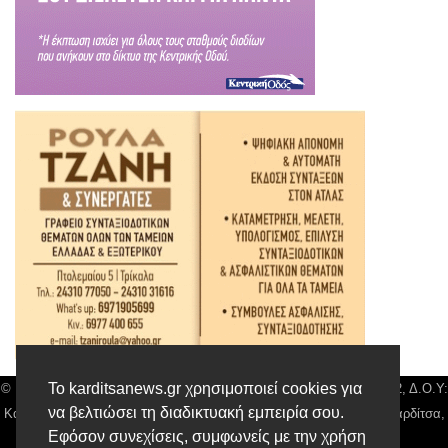
Το karditsanews.gr χρησιμοποιεί cookies για
© Karditsa News | Διακριτικός Τίτλος: Orion Media, ΑΦΜ: 043750542, Δ.Ο.Υ:
να βελτιώσει τη διαδικτυακή εμπειρία σου.
Καρδίτσας, Αρ. Γεμή: 018804431000, Δ/νση: Διάκου 10 τ.κ 43132 Καρδίτσα,
Εφόσον συνεχίσεις, συμφωνείς με την χρήση
Τηλ: 24410 42500, email:
news@karditsanews.gr.