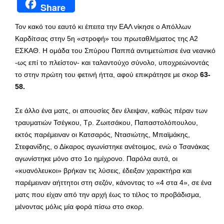
Share
Τον κακό του εαυτό κι έπειτα την ΕΑΛ νίκησε ο Απόλλων
Καρδίτσας στην 5η «στροφή» του πρωταθλήματος της Α2
ΕΣΚΑΘ. Η ομάδα του Σπύρου Παππά αντιμετώπισε ένα νεανικό
-ως επί το πλείστον- και ταλαντούχο σύνολο, υποχρεώνοντάς
το στην πρώτη του φετινή ήττα, αφού επικράτησε με σκορ
63-
58.
Σε άλλο ένα ματς, οι απουσίες δεν έλειψαν, καθώς πέραν των
τραυματιών Τσέγκου, Τρ. Ζωιτσάκου, Παπαστολόπουλου,
εκτός παρέμειναν οι Κατσαρός, Ντασιώτης, Μπαϊμάκης,
Στεφανίδης, ο Δίκαρος αγωνίστηκε ανέτοιμος, ενώ ο Τσανάκας
αγωνίστηκε μόνο στο 1ο ημίχρονο. Παρόλα αυτά, οι
«κυανόλευκοι» βρήκαν τις λύσεις, έδειξαν χαρακτήρα και
παρέμειναν αήττητοι στη σεζόν, κάνοντας το «4 στα 4», σε ένα
ματς που είχαν από την αρχή έως το τέλος το προβάδισμα,
μένοντας μόλις μία φορά πίσω στο σκορ.