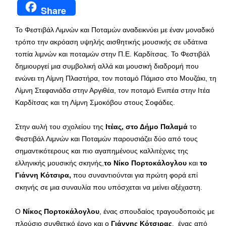
Share
Το Φεστιβάλ Λιμνών και Ποταμών αναδεικνύει με έναν μοναδικό
τρόπο την ακρόαση υψηλής αισθητικής μουσικής σε υδάτινα
τοπία λιμνών και ποταμών στην Π.Ε. Καρδίτσας. Το Φεστιβάλ
δημιουργεί μια συμβολική αλλά και μουσική διαδρομή που
ενώνει τη Λίμνη Πλαστήρα, τον ποταμό Πάμισο στο Μουζάκι, τη
Λίμνη Στεφανιάδα στην Αργιθέα, τον ποταμό Ενιπέα στην Ιτέα
Καρδίτσας και τη Λίμνη Σμοκόβου στους Σοφάδες.
Στην αυλή του σχολείου της
Ιτέας, στο Δήμο Παλαμά
το
Φεστιβάλ Λιμνών και Ποταμών παρουσιάζει δύο από τους
σημαντικότερους και πιο αγαπημένους καλλιτέχνες της
ελληνικής μουσικής σκηνής,
το Νίκο Πορτοκάλογλου
και
το
Γιάννη Κότσιρα,
που συναντιούνται για πρώτη φορά επί
σκηνής σε μια συναυλία που υπόσχεται να μείνει αξέχαστη.
Ο
Νίκος Πορτοκάλογλου
, ένας σπουδαίος τραγουδοποιός με
πλούσιο συνθετικό έργο και ο
Γιάννης Κότσιρας
, ένας από