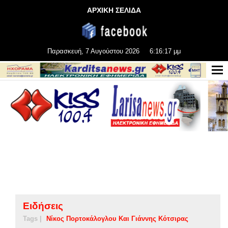
ΑΡΧΙΚΗ ΣΕΛΙΔΑ
Παρασκευή, 7 Αυγούστου 2026
6:16:18 μμ
Ειδήσεις
Tags |
Νίκος Πορτοκάλογλου Και Γιάννης Κότσιρας