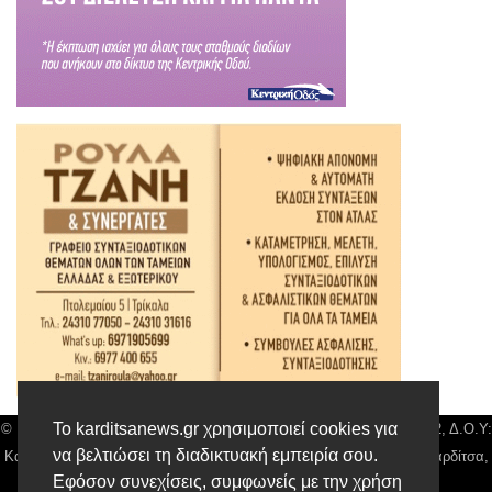
Το karditsanews.gr χρησιμοποιεί cookies για
© Karditsa News | Διακριτικός Τίτλος: Orion Media, ΑΦΜ: 043750542, Δ.Ο.Υ:
να βελτιώσει τη διαδικτυακή εμπειρία σου.
Καρδίτσας, Αρ. Γεμή: 018804431000, Δ/νση: Διάκου 10 τ.κ 43132 Καρδίτσα,
Εφόσον συνεχίσεις, συμφωνείς με την χρήση
Τηλ: 24410 42500, email:
news@karditsanews.gr.