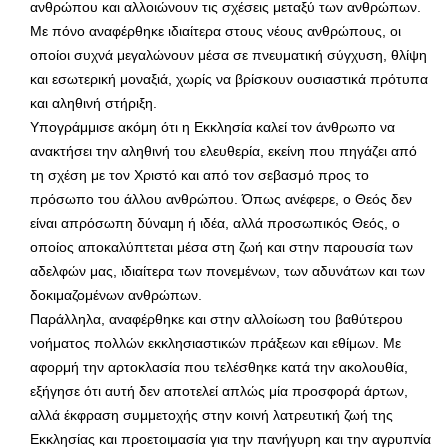
ανθρώπου και αλλοιώνουν τις σχέσεις μεταξύ των ανθρώπων.
Με πόνο αναφέρθηκε ιδιαίτερα στους νέους ανθρώπους, οι
οποίοι συχνά μεγαλώνουν μέσα σε πνευματική σύγχυση, θλίψη
και εσωτερική μοναξιά, χωρίς να βρίσκουν ουσιαστικά πρότυπα
και αληθινή στήριξη.
Υπογράμμισε ακόμη ότι η Εκκλησία καλεί τον άνθρωπο να
ανακτήσει την αληθινή του ελευθερία, εκείνη που πηγάζει από
τη σχέση με τον Χριστό και από τον σεβασμό προς το
πρόσωπο του άλλου ανθρώπου. Όπως ανέφερε, ο Θεός δεν
είναι απρόσωπη δύναμη ή ιδέα, αλλά προσωπικός Θεός, ο
οποίος αποκαλύπτεται μέσα στη ζωή και στην παρουσία των
αδελφών μας, ιδιαίτερα των πονεμένων, των αδυνάτων και των
δοκιμαζομένων ανθρώπων.
Παράλληλα, αναφέρθηκε και στην αλλοίωση του βαθύτερου
νοήματος πολλών εκκλησιαστικών πράξεων και εθίμων. Με
αφορμή την αρτοκλασία που τελέσθηκε κατά την ακολουθία,
εξήγησε ότι αυτή δεν αποτελεί απλώς μία προσφορά άρτων,
αλλά έκφραση συμμετοχής στην κοινή λατρευτική ζωή της
Εκκλησίας και προετοιμασία για την πανήγυρη και την αγρυπνία