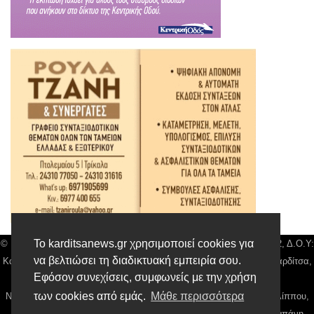
Το karditsanews.gr χρησιμοποιεί cookies για
© Karditsa News | Διακριτικός Τίτλος: Orion Media, ΑΦΜ: 043750542, Δ.Ο.Υ:
να βελτιώσει τη διαδικτυακή εμπειρία σου.
Καρδίτσας, Αρ. Γεμή: 018804431000, Δ/νση: Διάκου 10 τ.κ 43132 Καρδίτσα,
Εφόσον συνεχίσεις, συμφωνείς με την χρήση
Τηλ: 24410 42500, email:
news@karditsanews.gr.
των cookies από εμάς.
Μάθε περισσότερα
Νόμιμος Εκπρόσωπος, Ιδιοκτήτης και Διαχειριστής: Παναγιώτης Φιλίππου,
Διευθύντρια: Γιαννουσά Βασιλική, Διευθύντιρα Σύνταξης: Μπαλαμπάνη