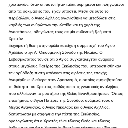
χριστιανών, όταν οι πιστοί ήταν ταλαιπωρημένοι και πληγωμένοι
από τις δοκιμασίες που είχαν υποστεί. Μέσα σε αυτό το
περιβάλλον, ο Άγιος Αχίλλιος αγωνίσθηκε να μεταδώσει στις
καρδιές των ανθρώπων την ελπίδα και τη χαρά της
Αναστάσεως, οδηγώντας τους σε μία αυθεντική ζωή κατά
Χριστόν.
Ξεχωριστή θέση στην ομιλία κατείχε η συμμετοχή του Αγίου
Αχιλλίου στην Α΄ Οικουμενική Σύνοδο της Νικαίας. Ο
Σεβασμιώτατος τόνισε ότι ο Άγιος συγκαταλέγεται ανάμεσα
στους μεγάλους Πατέρες της Εκκλησίας που υπερασπίσθηκαν
την ορθόδοξη πίστη απέναντι στις αιρέσεις της εποχής.
Αναφέρθηκε ιδιαίτερα στον Αρειανισμό, ο οποίος αμφισβητούσε
τη θεότητα του Χριστού, καθώς και στις γνωστικές αντιλήψεις
που αλλοίωναν το μυστήριο της Θείας Ενανθρωπήσεως. Όπως
επεσήμανε, οι Άγιοι Πατέρες της Συνόδου, ανάμεσά τους ο
Μέγας Αθανάσιος, ο Άγιος Νικόλαος και ο Άγιος Αχίλλιος,
διατύπωσαν με σαφήνεια την πίστη της Εκκλησίας,
ομολογώντας ότι ο Χριστός είναι τέλειος Θεός και τέλειος
άνθρωπος και ότι η Υπεραγία Θεοτόκος γέννησε τον ίδιο τον