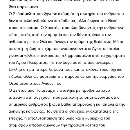
Θεό σαρκωμένο.
Ο Σεβασμιώτατος εξήγησε ακόμη ότι η σωτηρία του ανθρώπου
δεν αποτελεί ανθρώπινο κατόρθωμα, αλλά δωρεά του Θεού
προς τον κόσμο. Ο Χριστός, προσλαμβάνοντας την ανθρώπινη
φύση, εκτός από την αμαρτία και τον θάνατο, ένωσε τον
άνθρωπο με τον Θεό και άνοιξε τον δρόμο της θεώσεως. Μέσα
σε αυτή τη ζωή της χάριτος αναδεικνύονται οι Άγιοι, οι οποίοι
γίνονται «ένθεοι» άνθρωποι, πλημμυρισμένοι από τα χαρίσματα
του Αγίου Πνεύματος. Για τον λόγο αυτό, όπως ανέφερε, η
Εκκλησία τιμά τα ιερά λείψανά τους και τις εικόνες τους, όχι ως
είδωλα, αλλά ως μαρτυρία της παρουσίας και της ενεργείας του
Θεού μέσα στους Αγίους Του.
Ο Σεπτός μας Ποιμενάρχης στάθηκε με προβληματισμό
απέναντι στη σύγχρονη πραγματικότητα, σημειώνοντας ότι ο
σημερινός άνθρωπος βιώνει βαθιά απομόνωση και απώλεια της
αληθινής κοινωνίας. Τόνισε ότι οι συνεχείς ανακατατάξεις της
εποχής, η απολυτοποίηση της ύλης και η κυριαρχία του
ατομισμού αποδυναμώνουν την προσωπικότητα του