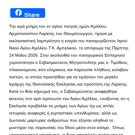
Share
Την ιερά μνήμη του εν αγίοις πατρός ημών Αχιλλίου,
Αρχιεπισκόπου Λαρίσης του Θαυματουργού, τίμησε με
εκκλησιαστική λαμπρότητα η ενορία του πανηγυρίζοντος Ιερού
Ναού Αγίου Αχιλλίου Τ.Κ. Αμπελικού, το απόγευμα της Πέμπτης
14 Μαΐου 2026. Στην ακολουθία του πανηγυρικού Εσπερινού
χοροστάτησε ο Σεβασμιώτατος Μητροπολίτης μας κ. Τιμόθεος,
πλαισιούμενος από κληρικούς και παρουσία πλήθους ευλαβών
πιστών, οι οποίοι προσήλθαν για να τιμήσουν τον μεγάλο
Ιεράρχη της Θεσσαλικής Εκκλησίας και προστάτη της Λαρίσης.
Κατά το θείο κήρυγμά του, ο Σεβασμιώτατος αναφέρθηκε
εκτενώς στο ιερό πρόσωπο του Αγίου Αχιλλίου, τονίζοντας ότι η
Εκκλησία προβάλλει τις μνήμες των Αγίων όχι ως απλές
ιστορικές αναφορές ή εορταστικές υπενθυμίσεις, αλλά ως
ζωντανές μαρτυρίες ανθρώπων που έζησαν αληθινά το
μυστήριο της παρουσίας του Θεού μέσα στον κόσμο. Όπως
χαρακτηριστικά επεσήμανε, οι Άγιοι αποτελούν πρόσωπα τα