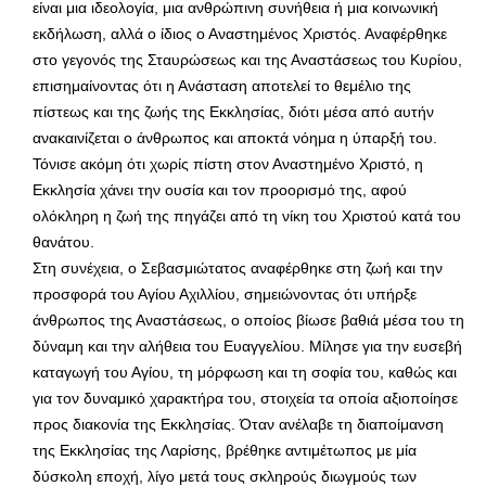
είναι μια ιδεολογία, μια ανθρώπινη συνήθεια ή μια κοινωνική
εκδήλωση, αλλά ο ίδιος ο Αναστημένος Χριστός. Αναφέρθηκε
στο γεγονός της Σταυρώσεως και της Αναστάσεως του Κυρίου,
επισημαίνοντας ότι η Ανάσταση αποτελεί το θεμέλιο της
πίστεως και της ζωής της Εκκλησίας, διότι μέσα από αυτήν
ανακαινίζεται ο άνθρωπος και αποκτά νόημα η ύπαρξή του.
Τόνισε ακόμη ότι χωρίς πίστη στον Αναστημένο Χριστό, η
Εκκλησία χάνει την ουσία και τον προορισμό της, αφού
ολόκληρη η ζωή της πηγάζει από τη νίκη του Χριστού κατά του
θανάτου.
Στη συνέχεια, ο Σεβασμιώτατος αναφέρθηκε στη ζωή και την
προσφορά του Αγίου Αχιλλίου, σημειώνοντας ότι υπήρξε
άνθρωπος της Αναστάσεως, ο οποίος βίωσε βαθιά μέσα του τη
δύναμη και την αλήθεια του Ευαγγελίου. Μίλησε για την ευσεβή
καταγωγή του Αγίου, τη μόρφωση και τη σοφία του, καθώς και
για τον δυναμικό χαρακτήρα του, στοιχεία τα οποία αξιοποίησε
προς διακονία της Εκκλησίας. Όταν ανέλαβε τη διαποίμανση
της Εκκλησίας της Λαρίσης, βρέθηκε αντιμέτωπος με μία
δύσκολη εποχή, λίγο μετά τους σκληρούς διωγμούς των