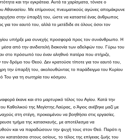
τότητα και την εγκράτεια. Αυτά τα χαρίσματα, τόνισε ο
γίου Αθανασίου. Με επίμονους πνευματικούς αγώνες απομάκρυνε
ιαρχήσει στην ύπαρξή του, ώστε να καταστεί ένας άνθρωπος
ς για τον εαυτό του, αλλά το μετέδιδε σε όλους όσοι τον
 Αγίου υπήρξε μια συνεχής προσφορά προς τον συνάνθρωπο. Η
μέσα από την ανιδιοτελή διακονία των αδελφών του. Γύρω του
αν στο πρόσωπό του έναν αληθινό πατέρα που στήριζε,
τον δρόμο του Θεού. Δεν κρατούσε τίποτε για τον εαυτό του,
ληρη την ύπαρξή του, ακολουθώντας το παράδειγμα του Κυρίου
ό Του για τη σωτηρία του κόσμου.
αναφορά έκανε και στο μαρτυρικό τέλος του Αγίου. Κατά την
ου Καθολικού της Μεγίστης Λαύρας, ο Άγιος ανέβηκε μαζί με
ναχούς στη στέγη, προκειμένου να βοηθήσει στις εργασίες.
ρρευσε τμήμα της κατασκευής, με αποτέλεσμα να
θούν και να παραδώσουν την ψυχή τους στον Θεό. Παρότι η
ον κατατάσσει στους οσίους, το τέλος της επίγειας ζωής του