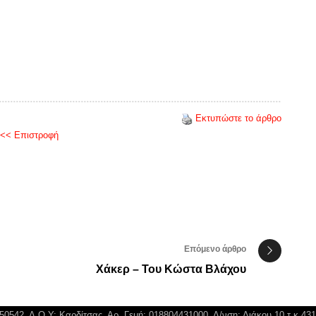
Εκτυπώστε το άρθρο
<< Επιστροφή
Επόμενο άρθρο
Χάκερ – Του Κώστα Βλάχου
750542, Δ.Ο.Υ: Καρδίτσας, Αρ. Γεμή: 018804431000, Δ/νση: Διάκου 10 τ.κ 43