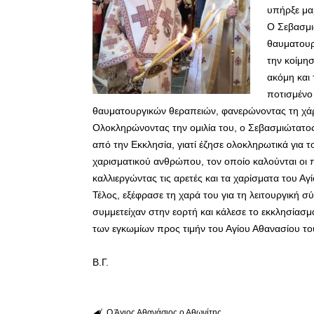
υπήρξε μα
Ο Σεβασμι
θαυματουργ
την κοίμη
ακόμη και 
ποτισμένο
θαυματουργικών θεραπειών, φανερώνοντας τη χά
Ολοκληρώνοντας την ομιλία του, ο Σεβασμιώτατος
από την Εκκλησία, γιατί έζησε ολοκληρωτικά για 
χαρισματικού ανθρώπου, τον οποίο καλούνται οι π
καλλιεργώντας τις αρετές και τα χαρίσματα του Αγ
Τέλος, εξέφρασε τη χαρά του για τη λειτουργική 
συμμετείχαν στην εορτή και κάλεσε το εκκλησίασμ
των εγκωμίων προς τιμήν του Αγίου Αθανασίου το
Β.Γ.
Ο Άγιος Αθανάσιος ο Αθωνίτης