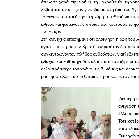
όπως τη χαρά, την ειρήνη, τη μακροθυμία, τη χρησ
Σεβασμιώτατος, είχαν γίνει βίωμα στη ζωή του Α
το «εγώ» του και άφησε τη χάρη του Θεού να κυρ
ένθεος και φωτεινός, ο οποίος δεν κρατούσε το φω
πλησίαζαν.
Στη συνέχεια επεσήμανε ότι ολόκληρη η ζωή του
αγάπη του προς τον Χριστό εκφραζόταν έμπρακτα 
συγκεντρώνονταν πλήθος ανθρώπων, γιατί έβλεπ
ενίσχυε και καθοδηγούσε όλους όσοι αναζητούσαν 
αλλά πρόσφερε τον χρόνο, τις δυνάμεις και ολόκ
μας Ιησού Χριστού, ο Οποίος προσέφερε τον εαυτ
Ιδιαίτερη 
ανέγερση τ
άλλους μο
Τότε κατέ
καταπλακω
Εκκλησία τ