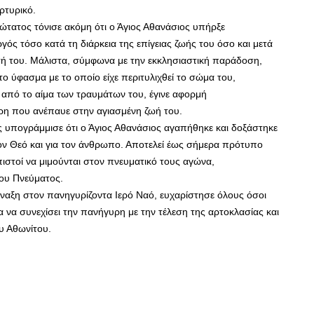
ρτυρικό.
ώτατος τόνισε ακόμη ότι ο Άγιος Αθανάσιος υπήρξε
ός τόσο κατά τη διάρκεια της επίγειας ζωής του όσο και μετά
σή του. Μάλιστα, σύμφωνα με την εκκλησιαστική παράδοση,
το ύφασμα με το οποίο είχε περιτυλιχθεί το σώμα του,
 από το αίμα των τραυμάτων του, έγινε αφορμή
ρη που ανέπαυε στην αγιασμένη ζωή του.
 υπογράμμισε ότι ο Άγιος Αθανάσιος αγαπήθηκε και δοξάστηκε
τον Θεό και για τον άνθρωπο. Αποτελεί έως σήμερα πρότυπο
ιστοί να μιμούνται στον πνευματικό τους αγώνα,
ίου Πνεύματος.
σύναξη στον πανηγυρίζοντα Ιερό Ναό, ευχαρίστησε όλους όσοι
α να συνεχίσει την πανήγυρη με την τέλεση της αρτοκλασίας και
υ Αθωνίτου.