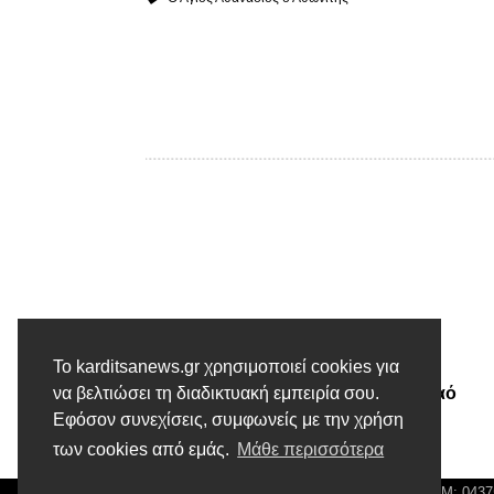
Προηγούμενο άρθρο
Το karditsanews.gr χρησιμοποιεί cookies για
Θεία Λειτουργία στον Ιερό Ναό
να βελτιώσει τη διαδικτυακή εμπειρία σου.
Εφόσον συνεχίσεις, συμφωνείς με την χρήση
Κοιμήσεως της Θεοτόκου
Πολυγώνου Αθηνών
των cookies από εμάς.
Μάθε περισσότερα
© Karditsa News | Διακριτικός Τίτλος: Orion Media, ΑΦΜ: 043