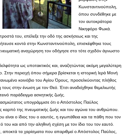
Κωνσταντινούπολη,
όπου συνδέθηκε με
τον αυτοκράτορα
Νικηφόρο Φωκά.
προστά του, επέλεξε την οδό της ασκήσεως και της
ήτευσε κοντά στην Κωνσταντινούπολη, επισκέφθηκε τους
 πνευματική αναχώρηση τον οδήγησε στο τότε σχεδόν άγνωστο
δελφότητα ως υποτακτικός και, αναζητώντας ακόμη μεγαλύτερη
. Στην περιοχή όπου σήμερα βρίσκεται η ιστορική Ιερά Μονή
γανωμένο κοινόβιο του Αγίου Όρους, προσελκύοντας πλήθος
τους στην ένωση με τον Θεό. Έτσι αναδείχθηκε θεμελιωτής
τεινό παράδειγμα ασκητικής ζωής.
ασμιώτατος υπογράμμισε ότι ο Απόστολος Παύλος
ως καρπό της πνευματικής ζωής και του αγώνα του ανθρώπου.
 είναι ο ίδιος του ο εαυτός, η εγωπάθεια και τα πάθη που τον
ου και από την αληθινή σχέση με τον ίδιο του τον εαυτό.
ά, αποκτά τα χαρίσματα που απαριθμεί ο Απόστολος Παύλος,