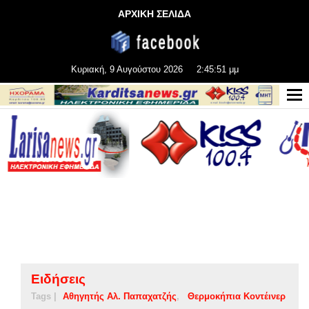
ΑΡΧΙΚΗ ΣΕΛΙΔΑ
Κυριακή, 9 Αυγούστου 2026
2:45:51 μμ
Ειδήσεις
Tags |
Αθηγητής Αλ. Παπαχατζής
Θερμοκήπια Κοντέινερ