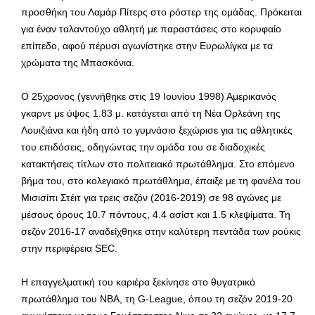
προσθήκη του Λαμάρ Πίτερς στο ρόστερ της ομάδας. Πρόκειται
για έναν ταλαντούχο αθλητή με παραστάσεις στο κορυφαίο
επίπεδο, αφού πέρυσι αγωνίστηκε στην Ευρωλίγκα με τα
χρώματα της Μπασκόνια.
Ο 25χρονος (γεννήθηκε στις 19 Ιουνίου 1998) Αμερικανός
γκαρντ με ύψος 1.83 μ. κατάγεται από τη Νέα Ορλεάνη της
Λουιζιάνα και ήδη από το γυμνάσιο ξεχώρισε για τις αθλητικές
του επιδόσεις, οδηγώντας την ομάδα του σε διαδοχικές
κατακτήσεις τίτλων στο πολιτειακό πρωτάθλημα. Στο επόμενο
βήμα του, στο κολεγιακό πρωτάθλημα, έπαιξε με τη φανέλα του
Μισισίπι Στέιτ για τρεις σεζόν (2016-2019) σε 98 αγώνες με
μέσους όρους 10.7 πόντους, 4.4 ασίστ και 1.5 κλεψίματα. Τη
σεζόν 2016-17 αναδείχθηκε στην καλύτερη πεντάδα των ρούκις
στην περιφέρεια SEC.
Η επαγγελματική του καριέρα ξεκίνησε στο θυγατρικό
πρωτάθλημα του ΝΒΑ, τη G-League, όπου τη σεζόν 2019-20