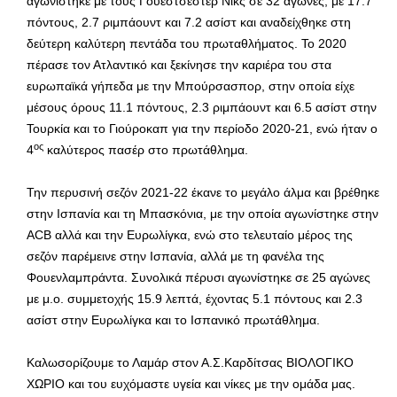
αγωνίστηκε με τους Γουέστσεστερ Νικς σε 32 αγώνες, με 17.7
πόντους, 2.7 ριμπάουντ και 7.2 ασίστ και αναδείχθηκε στη
δεύτερη καλύτερη πεντάδα του πρωταθλήματος. Το 2020
πέρασε τον Ατλαντικό και ξεκίνησε την καριέρα του στα
ευρωπαϊκά γήπεδα με την Μπούρσασπορ, στην οποία είχε
μέσους όρους 11.1 πόντους, 2.3 ριμπάουντ και 6.5 ασίστ στην
Τουρκία και το Γιούροκαπ για την περίοδο 2020-21, ενώ ήταν ο
ος
4
καλύτερος πασέρ στο πρωτάθλημα.
Την περυσινή σεζόν 2021-22 έκανε το μεγάλο άλμα και βρέθηκε
στην Ισπανία και τη Μπασκόνια, με την οποία αγωνίστηκε στην
ACB αλλά και την Ευρωλίγκα, ενώ στο τελευταίο μέρος της
σεζόν παρέμεινε στην Ισπανία, αλλά με τη φανέλα της
Φουενλαμπράντα. Συνολικά πέρυσι αγωνίστηκε σε 25 αγώνες
με μ.ο. συμμετοχής 15.9 λεπτά, έχοντας 5.1 πόντους και 2.3
ασίστ στην Ευρωλίγκα και το Ισπανικό πρωτάθλημα.
Καλωσορίζουμε το Λαμάρ στον Α.Σ.Καρδίτσας ΒΙΟΛΟΓΙΚΟ
ΧΩΡΙΟ και του ευχόμαστε υγεία και νίκες με την ομάδα μας.