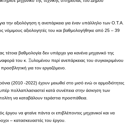
κτήρισε μηχανικό της τεχνικής υπηρεσίας του Δήμου
ια την αξιολόγηση η ανεπάρκεια για έναν υπάλληλο των Ο.Τ.Α.
ους νόμιμους αξιολογητές του και βαθμολογήθηκε από 25 – 39
ς τέτοια βαθμολογία δεν υπάρχει για κανένα μηχανικό της
αναφορά του κ. Ξυλομένου περί ανεπάρκειας του συγκεκριμένου
α προσβλητική για τον εργαζόμενο.
ρόνια (2010 -2022) έχουν μειωθεί στο μισό ενώ οι αρμοδιότητες
ν υπέρ πολλαπλασιαστεί κατά συνέπεια στην άσκηση των
πολίτη να καταβάλουν τεράστια προσπάθεια.
ός έργου να φταίνε πάντα οι επιβλέποντες μηχανικοί και να
δοχοι – κατασκευαστές του έργου.