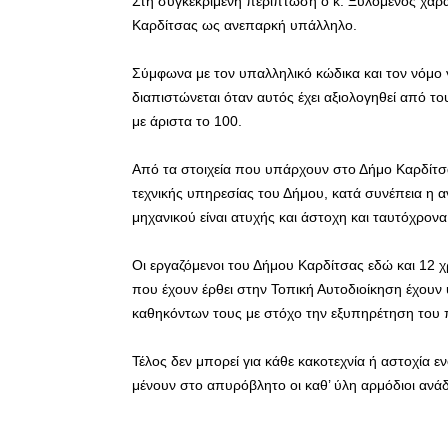
Στη συγκεκριμένη περίπτωση ο κ. Ξυλομένος χαρα
Καρδίτσας ως ανεπαρκή υπάλληλο.
Σύμφωνα με τον υπαλληλικό κώδικα και τον νόμο γ
διαπιστώνεται όταν αυτός έχει αξιολογηθεί από τ
με άριστα το 100.
Από τα στοιχεία που υπάρχουν στο Δήμο Καρδίτσα
τεχνικής υπηρεσίας του Δήμου, κατά συνέπεια η 
μηχανικού είναι ατυχής και άστοχη και ταυτόχρον
Οι εργαζόμενοι του Δήμου Καρδίτσας εδώ και 12 χ
που έχουν έρθει στην Τοπική Αυτοδιοίκηση έχου
καθηκόντων τους με στόχο την εξυπηρέτηση του 
Τέλος δεν μπορεί για κάθε κακοτεχνία ή αστοχία εν
μένουν στο απυρόβλητο οι καθ’ ύλη αρμόδιοι ανά