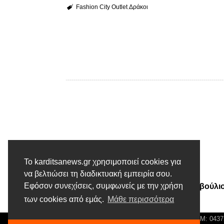
Fashion City Outlet
Δράκοι
Το karditsanews.gr χρησιμοποιεί cookies για
Προηγούμενο άρθρο
να βελτιώσει τη διαδικτυακή εμπειρία σου.
Εφόσον συνεχίσεις, συμφωνείς με την χρήση
Συνεδριάζει το Δημοτικό Συμβούλι
Παλαμά
των cookies από εμάς.
Μάθε περισσότερα
© Karditsa News | Διακριτικός Τίτλος: Orion Media, ΑΦΜ: 043