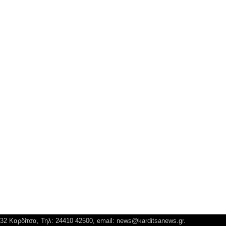
132 Καρδίτσα, Τηλ: 24410 42500, email:
news@karditsanews.gr.