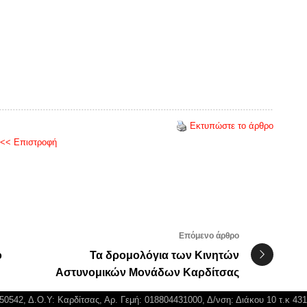
Εκτυπώστε το άρθρο
<< Επιστροφή
Επόμενο άρθρο
ο
Τα δρομολόγια των Κινητών
Αστυνομικών Μονάδων Καρδίτσας
750542, Δ.Ο.Υ: Καρδίτσας, Αρ. Γεμή: 018804431000, Δ/νση: Διάκου 10 τ.κ 43