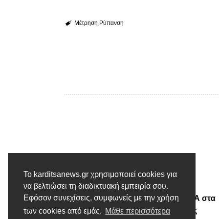
Μέτρηση
Ρύπανση
Το karditsanews.gr χρησιμοποιεί cookies για
Προηγούμενο άρθρο
να βελτιώσει τη διαδικτυακή εμπειρία σου.
Εφόσον συνεχίσεις, συμφωνείς με την χρήση
Σε εκτέλεση τα έργα της ΣΑΤΑ στα
ορεινά του Δήμου Καρδίτσας
των cookies από εμάς.
Μάθε περισσότερα