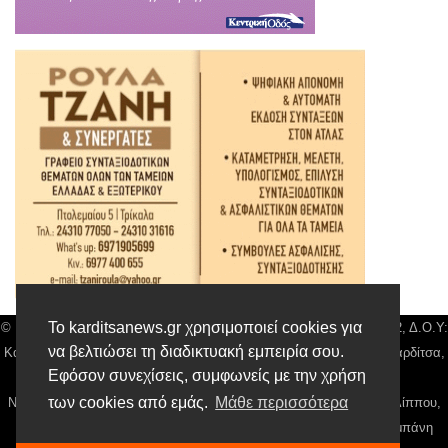
Το karditsanews.gr χρησιμοποιεί cookies για
© Karditsa News | Διακριτικός Τίτλος: Orion Media, ΑΦΜ: 043750542, Δ.Ο.Υ:
να βελτιώσει τη διαδικτυακή εμπειρία σου.
Καρδίτσας, Αρ. Γεμή: 018804431000, Δ/νση: Διάκου 10 τ.κ 43132 Καρδίτσα,
Εφόσον συνεχίσεις, συμφωνείς με την χρήση
Τηλ: 24410 42500, email:
news@karditsanews.gr.
των cookies από εμάς.
Μάθε περισσότερα
Νόμιμος Εκπρόσωπος, Ιδιοκτήτης και Διαχειριστής: Παναγιώτης Φιλίππου,
Διευθύντρια: Γιαννουσά Βασιλική, Διευθύντιρα Σύνταξης: Μπαλαμπάνη