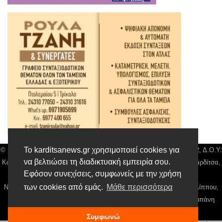
Το karditsanews.gr χρησιμοποιεί cookies για
© Karditsa News | Διακριτικός Τίτλος: Orion Media, ΑΦΜ: 043750542, Δ.Ο.Υ:
να βελτιώσει τη διαδικτυακή εμπειρία σου.
Καρδίτσας, Αρ. Γεμή: 018804431000, Δ/νση: Διάκου 10 τ.κ 43132 Καρδίτσα,
Εφόσον συνεχίσεις, συμφωνείς με την χρήση
Τηλ: 24410 42500, email:
news@karditsanews.gr.
των cookies από εμάς.
Μάθε περισσότερα
Νόμιμος Εκπρόσωπος, Ιδιοκτήτης και Διαχειριστής: Παναγιώτης Φιλίππου,
Διευθύντρια: Γιαννουσά Βασιλική, Διευθύντιρα Σύνταξης: Μπαλαμπάνη
Βασιλική. Δικαιούχος domain name Παναγιώτης Φιλίππου
Συμφωνώ