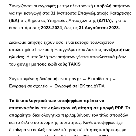
Συνεχίζονται οι εγγραφές με την ηλεκτρονική υποβολή αιτήσεων
για την εισαγωγή στα 31 Ινστιτούτα Επαγγελματικής Κατάρτισης
(ΙΕΚ)
της Δημόσιας Υπηρεσίας Απασχόλησης
(ΔΥΠΑ),
για το
έτος κατάρτισης
2023-2024
, έως τις
31 Αυγούστου 2023.
Δικαίωμα αίτησης έχουν όσοι είναι κάτοχοι τουλάχιστον
απολυτηρίου Γενικού ή Επαγγελματικού Λυκείου,
ανεξαρτήτως
ηλικίας.
Η υποβολή των αιτήσεων γίνεται αποκλειστικά μέσω
του
gov.gr με τους κωδικούς TAXIS
Συγκεκριμένα η διαδρομή είναι: gov.gr → Εκπαίδευση →
Εγγραφή σε σχολείο → Εγγραφή σε ΙΕΚ της ΔΥΠΑ
T
α δικαιολογητικά των υποψηφίων πρέπει να
επισυναφθούν
στην
ηλεκτρονική αίτηση σε μορφή
PDF
.
Τα
απαραίτητα δικαιολογητικά περιλαμβάνουν τον τίτλο σπουδών
και το δελτίο αστυνομικής ταυτότητας. Κάθε υποψήφιος έχει
δικαίωμα να επιλέξει συνολικά τρεις ειδικότητες κατάρτισης με