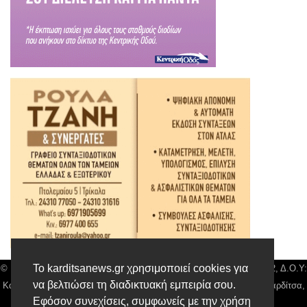
Το karditsanews.gr χρησιμοποιεί cookies για
© Karditsa News | Διακριτικός Τίτλος: Orion Media, ΑΦΜ: 043750542, Δ.Ο.Υ:
να βελτιώσει τη διαδικτυακή εμπειρία σου.
Καρδίτσας, Αρ. Γεμή: 018804431000, Δ/νση: Διάκου 10 τ.κ 43132 Καρδίτσα,
Εφόσον συνεχίσεις, συμφωνείς με την χρήση
Τηλ: 24410 42500, email:
news@karditsanews.gr.