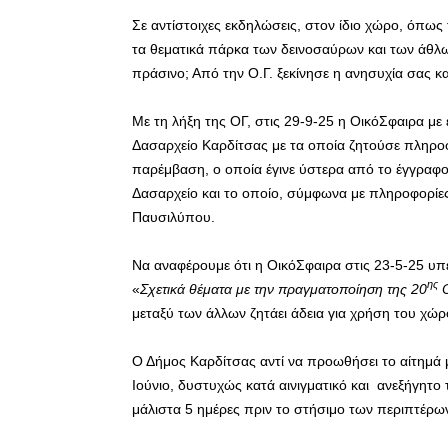
Σε αντίστοιχες εκδηλώσεις, στον ίδιο χώρο, όπω
τα θεματικά πάρκα των δεινοσαύρων και των άθλ
πράσινο; Από την Ο.Γ. ξεκίνησε η ανησυχία σας κ
Με τη λήξη της ΟΓ, στις 29-9-25 η ΟικόΣφαιρα μ
Δασαρχείο Καρδίτσας με τα οποία ζητούσε πληροφο
παρέμβαση, ο οποία έγινε ύστερα από το έγγραφ
Δασαρχείο και το οποίο, σύμφωνα με πληροφορίες,
Παυσιλύπου.
Να αναφέρουμε ότι η ΟικόΣφαιρα στις 23-5-25 υπ
ης
«
Σχετικά θέματα με την πραγματοποίηση της 20
Ο
μεταξύ των άλλων ζητάει άδεια για χρήση του χώ
Ο Δήμος Καρδίτσας αντί να προωθήσει το αίτημά 
Ιούνιο, δυστυχώς κατά αινιγματικό και ανεξήγητο
μάλιστα 5 ημέρες πριν το στήσιμο των περιπτέρων