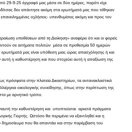
ό 29-9-25 έγγραφό μας μέσα σε δύο ημέρες, παρότι είχε
δίτσας δεν απάντησε ακόμη στα ερωτήματά μας που τέθηκαν
 επανειλημμένες οχλήσεις- υπενθυμίσεις ακόμη και προς τον
εραίωση υποθέσεων από τη Διοίκηση»
αναφέρει ότι και οι φορείς
παντούν σε αιτήματα πολιτών μέσα σε προθεσμία 50 ημερών
 ερωτήματά μας είναι υπόθεση μιας ώρας απασχόλησης ή και
ν αυτή η καθυστέρηση και που στοχεύει αυτή η απαξίωση της
πως πρόσφατα στην πλατεία Δικαστηρίων, τα αντανακλαστικά
αλλιέργεια οικολογικής συνείδησης, όπως στην περίπτωση της
στα με αρνητικό τρόπο.
 γιαυτή την καθυστέρηση και υποπτεύεται αρκετά πράγματα
γικής Γιορτής. Ωστόσο θα περιμένει να εξαντληθεί και η
ο δημοσίευμα που θα απαντάει και στην παρέμβαση του