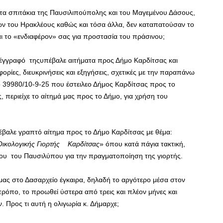
ς τα σπιτάκια της Παυσιλιπούπολης και του Μαγεμένου Δάσους,
ων του Ηρακλέους καθώς και τόσα άλλα, δεν καταπατούσαν το
αι το «ενδιαφέρον» σας για προστασία του πράσινου;
ε έγγραφό τηςυπέβαλε αιτήματα προς Δήμο Καρδίτσας και
ρίες, διευκρινήσεις και εξηγήσεις, σχετικές με την παραπάνω
ο 39980/10-9-25 που έστειλεο Δήμος Καρδίτσας προς το
 περιείχε το αίτημά μας προς το Δήμο, για χρήση του
έβαλε γραπτό αίτημα προς το Δήμο Καρδίτσας με θέμα:
ικολογικής Γιορτής Καρδίτσας
» όπου κατά πάγια τακτική,
ρου του Παυσιλύπου για την πραγματοποίηση της γιορτής.
μας στο Δασαρχείο έγκαιρα, δηλαδή το αργότερο μέσα στον
 τρόπο, το προωθεί ύστερα από τρεις και πλέον μήνες και
. Προς τι αυτή η ολιγωρία κ. Δήμαρχε;