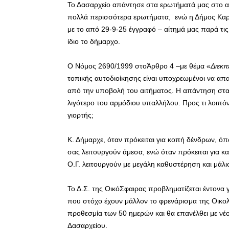
Το Δασαρχείο απάντησε στα ερωτήματά μας στο απ
πολλά περισσότερα ερωτήματα, ενώ η Δήμος Καρ
με το από 29-9-25 έγγραφό – αίτημά μας παρά τις
ίδιο το δήμαρχο.
Ο Νόμος 2690/1999 στοΆρθρο 4 –με θέμα «
Διεκπ
τοπικής αυτοδιοίκησης είναι υποχρεωμένοι να α
από την υποβολή του αιτήματος. Η απάντηση στα
λιγότερο του αρμόδιου υπαλλήλου. Προς τι λοιπό
γιορτής;
Κ. Δήμαρχε, όταν πρόκειται για κοπή δένδρων, ό
σας λειτουργούν άμεσα, ενώ όταν πρόκειται για κ
Ο.Γ. λειτουργούν με μεγάλη καθυστέρηση και μάλι
Το Δ.Σ. της ΟικόΣφαιρας προβληματίζεται έντονα
που στόχο έχουν μάλλον το φρενάρισμα της Οικολο
προθεσμία των 50 ημερών και θα επανέλθει με νέ
Δασαρχείου.