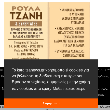
Το karditsanews.gr χρησιμοποιεί cookies για
© Karditsa News | Διακριτικός Τίτλος: Orion Media, ΑΦΜ: 043750542, Δ.Ο.Υ:
να βελτιώσει τη διαδικτυακή εμπειρία σου.
Καρδίτσας, Αρ. Γεμή: 018804431000, Δ/νση: Διάκου 10 τ.κ 43132 Καρδίτσα,
Εφόσον συνεχίσεις, συμφωνείς με την χρήση
Τηλ: 24410 42500, email:
news@karditsanews.gr.
των cookies από εμάς.
Μάθε περισσότερα
Νόμιμος Εκπρόσωπος, Ιδιοκτήτης και Διαχειριστής: Παναγιώτης Φιλίππου,
Διευθύντρια: Γιαννουσά Βασιλική, Διευθύντιρα Σύνταξης: Μπαλαμπάνη
Βασιλική. Δικαιούχος domain name Παναγιώτης Φιλίππου
Συμφωνώ
Πολιτική απορρήτου
|
Αίτηση Διαχείρισης Προσωπικών Δεδομένων
|
Όροι χρήσης
| |
Δήλωση